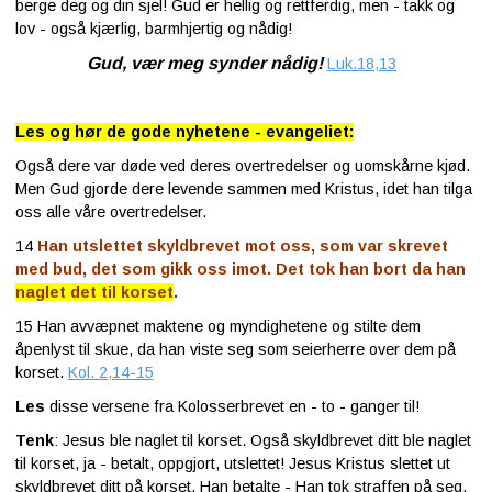
berge deg og din sjel! Gud er hellig og rettferdig, men - takk og
lov - også kjærlig, barmhjertig og nådig!
Gud, vær meg synder nådig!
Luk.18,13
Les og hør de gode nyhetene - evangeliet:
Også dere var døde ved deres overtredelser og uomskårne kjød.
Men Gud gjorde dere levende sammen med Kristus, idet han tilga
oss alle våre overtredelser.
14
Han utslettet skyldbrevet mot oss, som var skrevet
med bud, det som gikk oss imot. Det tok han bort da han
naglet det til korset
.
15
Han avvæpnet maktene og myndighetene og stilte dem
åpenlyst til skue, da han viste seg som seierherre over dem på
korset.
Kol. 2,14-15
Les
disse versene fra Kolosserbrevet en - to - ganger til!
Tenk
: Jesus ble naglet til korset. Også skyldbrevet ditt ble naglet
til korset, ja - betalt, oppgjort, utslettet! Jesus Kristus slettet ut
skyldbrevet ditt på korset. Han betalte - Han tok straffen på seg.