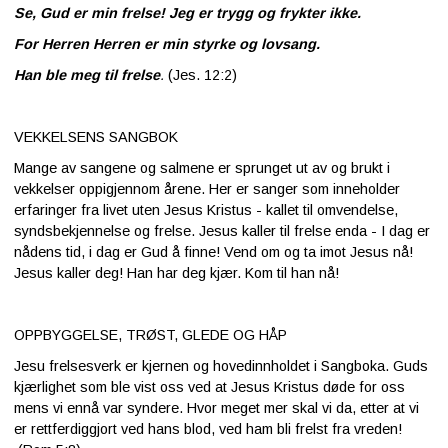
Se, Gud er min frelse! Jeg er trygg og frykter ikke.
For Herren Herren er min styrke og lovsang.
Han ble meg til frelse
.
(Jes. 12:2)
VEKKELSENS SANGBOK
Mange av sangene og salmene er sprunget ut av og brukt i
vekkelser oppigjennom årene. Her er sanger som inneholder
erfaringer fra livet uten Jesus Kristus - kallet til omvendelse,
syndsbekjennelse og frelse. Jesus kaller til frelse enda - I dag er
nådens tid, i dag er Gud å finne! Vend om og ta imot Jesus nå!
Jesus kaller deg! Han har deg kjær. Kom til han nå!
OPPBYGGELSE, TRØST, GLEDE OG HÅP
Jesu frelsesverk er kjernen og hovedinnholdet i Sangboka. Guds
kjærlighet som ble vist oss ved at Jesus Kristus døde for oss
mens vi ennå var syndere. Hvor meget mer skal vi da, etter at vi
er rettferdiggjort ved hans blod, ved ham bli frelst fra vreden!