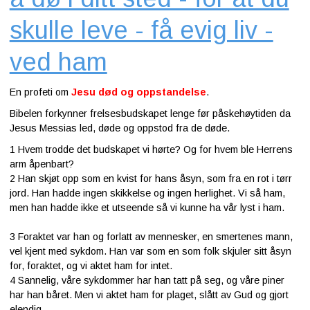
skulle leve - få evig liv -
ved ham
En profeti om
Jesu død og oppstandelse
.
Bibelen forkynner frelsesbudskapet lenge før påskehøytiden da
Jesus Messias led, døde og oppstod fra de døde.
1
Hvem trodde det budskapet vi hørte? Og for hvem ble Herrens
arm åpenbart?
2
Han skjøt opp som en kvist for hans åsyn, som fra en rot i tørr
jord. Han hadde ingen skikkelse og ingen herlighet. Vi så ham,
men han hadde ikke et utseende så vi kunne ha vår lyst i ham.
3
Foraktet var han og forlatt av mennesker, en smertenes mann,
vel kjent med sykdom. Han var som en som folk skjuler sitt åsyn
for, foraktet, og vi aktet ham for intet.
4
Sannelig, våre sykdommer har han tatt på seg, og våre piner
har han båret. Men vi aktet ham for plaget, slått av Gud og gjort
elendig.