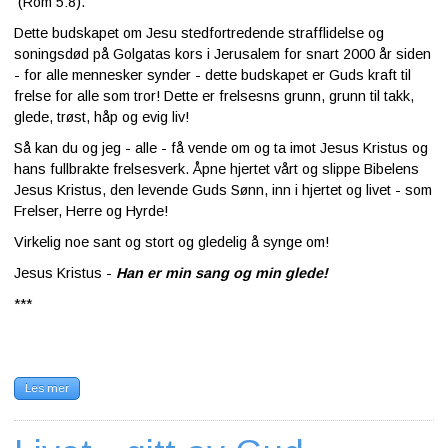
(Rom 5:8).
Dette budskapet om Jesu stedfortredende strafflidelse og
soningsdød på Golgatas kors i Jerusalem for snart 2000 år siden
- for alle mennesker synder - dette budskapet er Guds kraft til
frelse for alle som tror! Dette er frelsesns grunn, grunn til takk,
glede, trøst, håp og evig liv!
Så kan du og jeg - alle - få vende om og ta imot Jesus Kristus og
hans fullbrakte frelsesverk. Åpne hjertet vårt og slippe Bibelens
Jesus Kristus, den levende Guds Sønn, inn i hjertet og livet - som
Frelser, Herre og Hyrde!
Virkelig noe sant og stort og gledelig å synge om!
Jesus Kristus -
Han er min sang og min glede!
***
Les mer