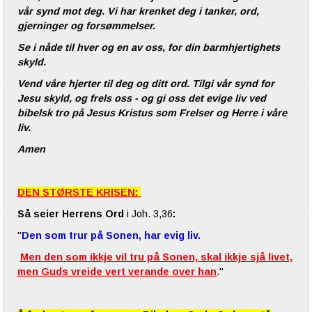
vår synd mot deg. Vi har krenket deg i tanker, ord,
gjerninger og forsømmelser.
Se i nåde til hver og en av oss, for din barmhjertighets
skyld.
Vend våre hjerter til deg og ditt ord. Tilgi vår synd for
Jesu skyld, og frels oss - og gi oss det evige liv ved
bibelsk tro på Jesus Kristus som Frelser og Herre i våre
liv.
Amen
DEN STØRSTE KRISEN:
Så seier Herrens Ord
i Joh. 3,36
:
"
Den som trur på Sonen, har evig liv.
Men den som ikkje vil tru på Sonen, skal ikkje sjå livet,
men Guds vreide vert verande over han
."