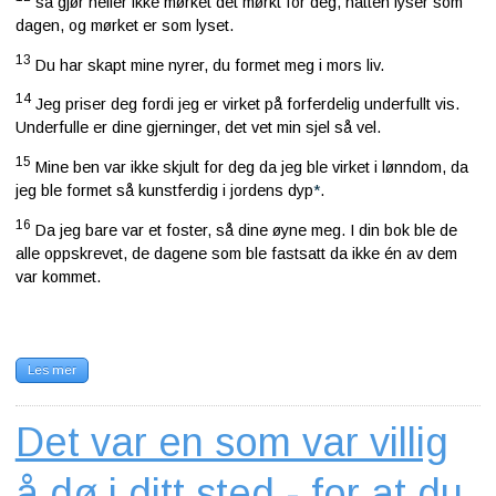
så gjør heller ikke mørket det mørkt for deg, natten lyser som
dagen, og mørket er som lyset.
13
Du har skapt mine nyrer, du formet meg i mors liv.
14
Jeg priser deg fordi jeg er virket på forferdelig underfullt vis.
Underfulle er dine gjerninger, det vet min sjel så vel.
15
Mine ben var ikke skjult for deg da jeg ble virket i lønndom, da
jeg ble formet så kunstferdig i jordens dyp
*
.
16
Da jeg bare var et foster, så dine øyne meg. I din bok ble de
alle oppskrevet, de dagene som ble fastsatt da ikke én av dem
var kommet.
Les mer
Det var en som var villig
å dø i ditt sted - for at du