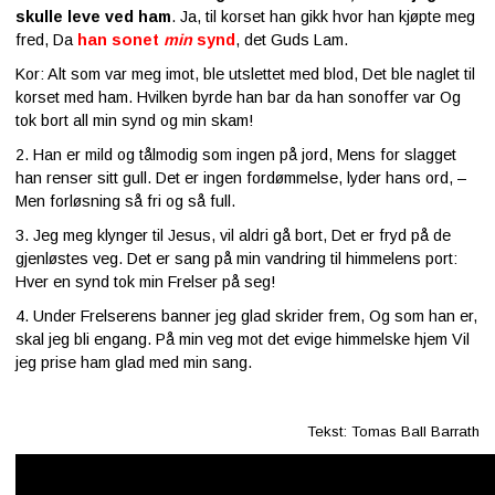
skulle leve ved ham
. Ja, til korset han gikk hvor han kjøpte meg
fred, Da
han sonet
min
synd
, det Guds Lam.
Kor: Alt som var meg imot, ble utslettet med blod, Det ble naglet til
korset med ham. Hvilken byrde han bar da han sonoffer var Og
tok bort all min synd og min skam!
2. Han er mild og tålmodig som ingen på jord, Mens for slagget
han renser sitt gull. Det er ingen fordømmelse, lyder hans ord, –
Men forløsning så fri og så full.
3. Jeg meg klynger til Jesus, vil aldri gå bort, Det er fryd på de
gjenløstes veg. Det er sang på min vandring til himmelens port:
Hver en synd tok min Frelser på seg!
4. Under Frelserens banner jeg glad skrider frem, Og som han er,
skal jeg bli engang. På min veg mot det evige himmelske hjem Vil
jeg prise ham glad med min sang.
Tekst: Tomas Ball Barrath