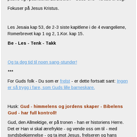
Fokuser på Jesus Kristus.
Les Jesaia kap 53, de 2-3 siste kapitlene i de 4 evangeliene,
Romerbrevet kap 1 og 2, 1.Kor. kap 15.
Be - Les - Tenk - Takk
Og ta deg tid til noen sang-stunder!
***
For Guds folk - Du som er
frelst
- er dette fortsatt sant:
Ingen
er så trygg i fare, som Guds lille barneskare.
Husk:
Gud - himmelens og jordens skaper - Bibelens
Gud - har full kontroll!
Gud, den Allmektige, er på tronen - han er historiens Herre.
Det er Han vi skal ærefrykte - og vende oss om til - med
syndsbekjennelse - og ta imot Jesus, frelseren og hans