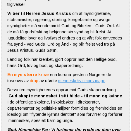
tilgivelse!
Vi ber til Herren Jesus Kristus
om at myndighetene,
statsminister, regjering, storting, kongefamilie og øvrige
myndigheter må vende om til Gud, og Bibelen - Guds Ord. At
de må få gudsfrykt og bekjenne sin synd og bli frelst. At
ugudelige lover og livsførsel endres og at vårt folk omvendes
fra synd - ved Guds Ord og Ånd - og blir frelst ved tro på
Jesus Kristus, Guds Sønn.
Land og folk har krenket, gjort opprør mot den Hellige Gud,
hans Ord, lov og bud, og skaperordning.
En mye større krise
enn korona-pesten i Norge er de
tusenvis av
drap
av ufødte
menneskeliv i mors mage
.
Dessuten myndighetenes opprør mot Guds skaperordning:
Gud skapte mennesket i sitt bilde - til mann og kvinne
.
I de offentlige skolene, i skolebøker, i direktorater,
departementer og politiske miljøer formidles og fremholdes en
ideologi om "flytende kjønnsidentitet" som forvirrer og forfører
mennesker, spesielt barn og unge.
Gud, Himmelske Far: Vi fortjener din vrede og dom over