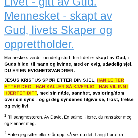
Livet - gitt av Gud.
Mennesket - skapt av
Gud, livets Skaper og
opprettholder.
Menneskets verdi - uendelig stort, fordi det er
skapt av Gud, i
Guds bilde, til mann og kvinne, med en evig, udødelig sjel.
DU ER EN EVIGHETSVANDRER.
JESUS KRISTUS SPØR ETTER DIN SJEL,
HAN LEITER
ETTER DEG - HAN KALLER SÅ KJÆRLIG - HAN VIL INN I
HJERTET DITT
, med sin nåde, sannhet, avsløring/dom
over din synd - og gi deg syndenes tilgivelse, trøst, frelse
og evig liv!
1
Til sangmesteren. Av David. En salme. Herre, du ransaker meg
og kjenner meg.
2
Enten jeg sitter eller står opp, så vet du det. Langt bortefra