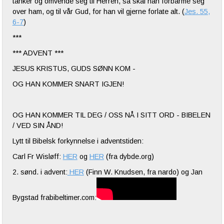
tanker og omvende seg til Herren, så skal han forbarme seg
over ham, og til vår Gud, for han vil gjerne forlate alt. (
Jes. 55,
6-7
)
***
*** ADVENT ***
JESUS KRISTUS, GUDS SØNN KOM -
OG HAN KOMMER SNART IGJEN!
OG HAN KOMMER TIL DEG / OSS NÅ I SITT ORD - BIBELEN
/ VED SIN ÅND!
Lytt til Bibelsk forkynnelse i adventstiden:
Carl Fr Wisløff:
HER
og
HER
(fra dybde.org)
2. sønd. i advent:
HER
(Finn W. Knudsen, fra nardo) og Jan
Bygstad frabibeltimer.com: