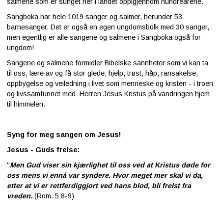
salmene som er sunget her i landet oppigjennom hundreårene.
Sangboka har hele 1019 sanger og salmer, herunder 53
barnesanger. Det er også en egen ungdomsbolk med 30 sanger,
men egentlig er alle sangene og salmene i Sangboka også for
ungdom!
Sangene og salmene formidler Bibelske sannheter som vi kan ta
til oss, lære av og få stor glede, hjelp, trøst, håp, ransakelse,
oppbygelse og veiledning i livet som menneske og kristen - i troen
og livssamfunnet med Herren Jesus Kristus på vandringen hjem
til himmelen.
Syng for meg sangen om Jesus!
Jesus - Guds frelse:
"
Men Gud viser sin kjærlighet til oss ved at Kristus døde for
oss mens vi ennå var syndere. Hvor meget mer skal vi da,
etter at vi er rettferdiggjort ved hans blod, bli frelst fra
vreden.
(Rom. 5:8-9)