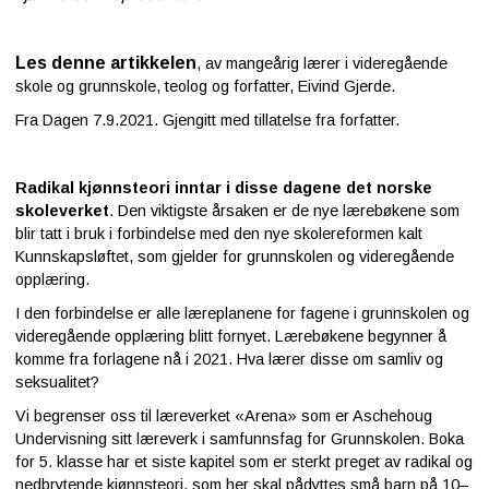
Les denne artikkelen
, av mangeårig lærer i videregående
skole og grunnskole, teolog og forfatter, Eivind Gjerde.
Fra Dagen 7.9.2021. Gjengitt med tillatelse fra forfatter.
Radikal kjønnsteori inntar i disse dagene det norske
skoleverket
. Den viktigste årsaken er de nye lærebøkene som
blir tatt i bruk i forbindelse med den nye skolereformen kalt
Kunnskapsløftet, som gjelder for grunnskolen og videregående
opplæring.
I den forbindelse er alle læreplanene for fagene i grunnskolen og
videregående opplæring blitt fornyet. Lærebøkene begynner å
komme fra forlagene nå i 2021. Hva lærer disse om samliv og
seksualitet?
Vi begrenser oss til læreverket «Arena» som er Aschehoug
Undervisning sitt læreverk i samfunnsfag for Grunnskolen. Boka
for 5. klasse har et siste kapitel som er sterkt preget av radikal og
nedbrytende kjønnsteori, som her skal pådyttes små barn på 10–