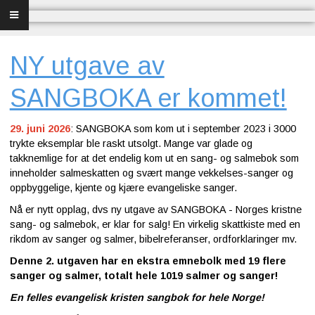
Forsiden
Frelse
NY utgave av
Bibelundervisning
SANGBOKA er kommet!
Menighet og misjon
29. juni 2026
:
SANGBOKA som kom ut i september 2023 i 3000
trykte eksemplar ble raskt utsolgt. Mange var glade og
Bibel og sang
takknemlige for at det endelig kom ut en sang- og salmebok som
inneholder salmeskatten og svært mange vekkelses-sanger og
oppbyggelige, kjente og kjære evangeliske sanger.
Bibelen og Israel
Nå er nytt opplag, dvs ny utgave av SANGBOKA - Norges kristne
Livet - merkedager
sang- og salmebok, er klar for salg! En virkelig skattkiste med en
rikdom av sanger og salmer, bibelreferanser, ordforklaringer mv.
Om Norges Bibelkirke
Denne 2. utgaven har en ekstra emnebolk med 19 flere
sanger og salmer, totalt hele 1019 salmer og sanger!
Nettkirke
En felles evangelisk kristen sangbok for hele Norge!