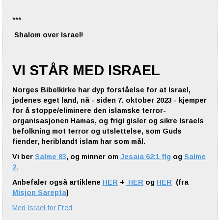
***
Shalom over Israel!
VI STÅR MED ISRAEL
Norges Bibelkirke har dyp forståelse for at Israel,
jødenes eget land, nå - siden 7. oktober 2023 - kjemper
for å stoppe/eliminere den islamske terror-
organisasjonen Hamas, og frigi gisler og sikre Israels
befolkning mot terror og utslettelse, som Guds
fiender, heriblandt islam har som mål.
Vi ber
Salme 83
, og minner om
Jesaia 62:1 flg
og
Salme
2.
Anbefaler også artiklene
HER
+
HER
og
HER
(fra
Misjon Sarepta
)
Med Israel for Fred