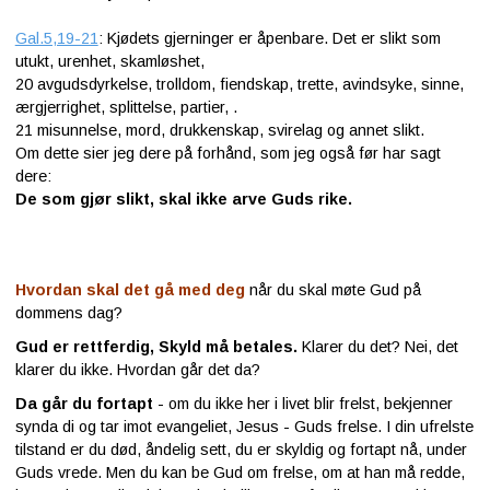
Gal.5,19-21
: Kjødets gjerninger er åpenbare. Det er slikt som
utukt, urenhet, skamløshet,
20
avgudsdyrkelse, trolldom, fiendskap, trette, avindsyke, sinne,
ærgjerrighet, splittelse, partier,
.
21
misunnelse, mord, drukkenskap, svirelag og annet slikt.
Om dette sier jeg dere på forhånd, som jeg også før har sagt
dere:
De som gjør slikt, skal ikke arve Guds rike.
Hvordan skal det gå med deg
når du skal møte Gud på
dommens dag?
Gud er rettferdig, Skyld må betales.
Klarer du det? Nei, det
klarer du ikke. Hvordan går det da?
Da går du fortapt
- om du ikke her i livet blir frelst, bekjenner
synda di og tar imot evangeliet, Jesus - Guds frelse. I din ufrelste
tilstand er du død, åndelig sett, du er skyldig og fortapt nå, under
Guds vrede. Men du kan be Gud om frelse, om at han må redde,