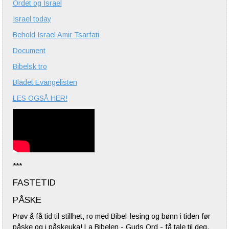
Ordet og Israel
Israel today
Behold Israel Amir Tsarfati
Document
Bibelsk tro
Bladet Evangelisten
LES OGSÅ HER!
***
FASTETID
PÅSKE
Prøv å få tid til stillhet, ro med Bibel-lesing og bønn i tiden før
påske og i påskeuka! La Bibelen - Guds Ord - få tale til deg.