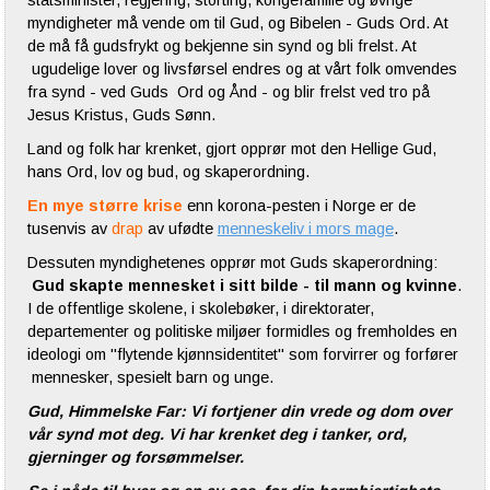
statsminister, regjering, storting, kongefamilie og øvrige
myndigheter må vende om til Gud, og Bibelen - Guds Ord. At
de må få gudsfrykt og bekjenne sin synd og bli frelst. At
ugudelige lover og livsførsel endres og at vårt folk omvendes
fra synd - ved Guds Ord og Ånd - og blir frelst ved tro på
Jesus Kristus, Guds Sønn.
Land og folk har krenket, gjort opprør mot den Hellige Gud,
hans Ord, lov og bud, og skaperordning.
En mye større krise
enn korona-pesten i Norge er de
tusenvis av
drap
av ufødte
menneskeliv i mors mage
.
Dessuten myndighetenes opprør mot Guds skaperordning:
Gud skapte mennesket i sitt bilde - til mann og kvinne
.
I de offentlige skolene, i skolebøker, i direktorater,
departementer og politiske miljøer formidles og fremholdes en
ideologi om "flytende kjønnsidentitet" som forvirrer og forfører
mennesker, spesielt barn og unge.
Gud, Himmelske Far: Vi fortjener din vrede og dom over
vår synd mot deg. Vi har krenket deg i tanker, ord,
gjerninger og forsømmelser.