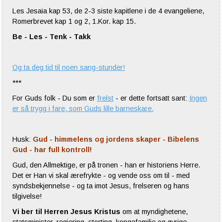
Les Jesaia kap 53, de 2-3 siste kapitlene i de 4 evangeliene,
Romerbrevet kap 1 og 2, 1.Kor. kap 15.
Be - Les - Tenk - Takk
Og ta deg tid til noen sang-stunder!
***
For Guds folk - Du som er
frelst
- er dette fortsatt sant:
Ingen
er så trygg i fare, som Guds lille barneskare.
Husk:
Gud - himmelens og jordens skaper - Bibelens
Gud - har full kontroll!
Gud, den Allmektige, er på tronen - han er historiens Herre.
Det er Han vi skal ærefrykte - og vende oss om til - med
syndsbekjennelse - og ta imot Jesus, frelseren og hans
tilgivelse!
Vi ber til Herren Jesus Kristus
om at myndighetene,