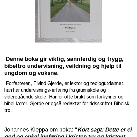
Denne boka gir viktig, sannferdig og
trygg,
bibeltro undervisning,
veildning og
hjelp
til
ungdom og voksne.
Forfatteren, Eivind Gjerde, er lektor og teolog
utdannet,
han har undervisnings-erfaring
fra grunnskole og
videregående skole. Han er ofte brukt som forkynner og
bibel-lærer. Gjerde er også redaktør for tidsskriftet Bibelsk
tro.
Johannes Kleppa om boka:
"
Kort sagt: Dette er ei
god og enkel innføring i kristen tru og kristent