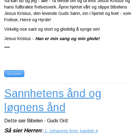
Så kan du og jeg - alle - få vende om og ta imot Jesus Kristus og
hans fullbrakte frelsesverk. Åpne hjertet vårt og slippe Bibelens
Jesus Kristus, den levende Guds Sønn, inn i hjertet og livet - som
Frelser, Herre og Hyrde!
Virkelig noe sant og stort og gledelig å synge om!
Jesus Kristus -
Han er min sang og min glede!
***
Les mer
Sannhetens ånd og
løgnens ånd
Dette sier Bibelen - Guds Ord:
Så sier Herren
:
1. Johannes brev, kapittel 4
: