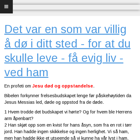
Forsiden
Frelse
Det var en som var villig
Bibelundervisning
å dø i ditt sted - for at du
Menighet og misjon
skulle leve - få evig liv -
Bibel og sang
ved ham
Bibelen og Israel
En profeti om
Jesu død og oppstandelse
.
Bibelen forkynner frelsesbudskapet lenge før påskehøytiden da
Livet - merkedager
Jesus Messias led, døde og oppstod fra de døde.
1
Hvem trodde det budskapet vi hørte? Og for hvem ble Herrens
Om Norges Bibelkirke
arm åpenbart?
2
Han skjøt opp som en kvist for hans åsyn, som fra en rot i tørr
Nettkirke
jord. Han hadde ingen skikkelse og ingen herlighet. Vi så ham,
men han hadde ikke et utseende så vi kunne ha vår lyst i ham.