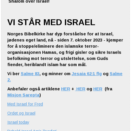
Shalom over Israel!
VI STÅR MED ISRAEL
Norges Bibelkirke har dyp forståelse for at Israel,
jødenes eget land, nå - siden 7. oktober 2023 - kjemper
for å stoppe/eliminere den islamske terror-
organisasjonen Hamas, og frigi gisler og sikre Israels
befolkning mot terror og utslettelse, som Guds
fiender, heriblandt islam har som mål.
Vi ber
Salme 83
, og minner om
Jesaia 62:1 flg
og
Salme
2.
Anbefaler også artiklene
HER
+
HER
og
HER
(fra
Misjon Sarepta
)
Med Israel for Fred
Ordet og Israel
Israel today