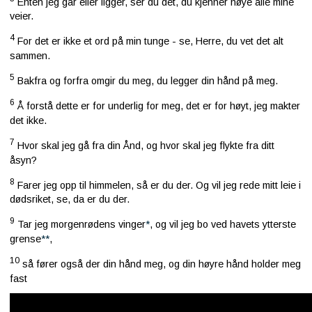
Enten jeg går eller ligger, ser du det, du kjenner nøye alle mine
veier.
4
For det er ikke et ord på min tunge - se, Herre, du vet det alt
sammen.
5
Bakfra og forfra omgir du meg, du legger din hånd på meg.
6
Å forstå dette er for underlig for meg, det er for høyt, jeg makter
det ikke.
7
Hvor skal jeg gå fra din Ånd, og hvor skal jeg flykte fra ditt
åsyn?
8
Farer jeg opp til himmelen, så er du der. Og vil jeg rede mitt leie i
dødsriket, se, da er du der.
9
Tar jeg morgenrødens vinger
*
, og vil jeg bo ved havets ytterste
grense
**
,
10
så fører også der din hånd meg, og din høyre hånd holder meg
fast