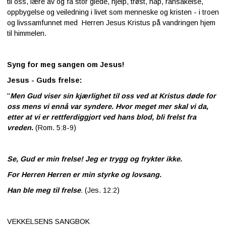
til oss, lære av og få stor glede, hjelp, trøst, håp, ransakelse,
oppbygelse og veiledning i livet som menneske og kristen - i troen
og livssamfunnet med Herren Jesus Kristus på vandringen hjem
til himmelen.
Syng for meg sangen om Jesus!
Jesus - Guds frelse:
"
Men Gud viser sin kjærlighet til oss ved at Kristus døde for
oss mens vi ennå var syndere. Hvor meget mer skal vi da,
etter at vi er rettferdiggjort ved hans blod, bli frelst fra
vreden.
(Rom. 5:8-9)
Se, Gud er min frelse! Jeg er trygg og frykter ikke.
For Herren Herren er min styrke og lovsang.
Han ble meg til frelse
.
(Jes. 12:2)
VEKKELSENS SANGBOK