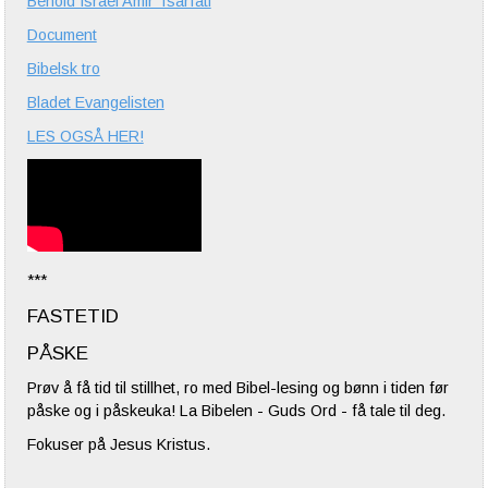
Behold Israel Amir Tsarfati
Document
Bibelsk tro
Bladet Evangelisten
LES OGSÅ HER!
***
FASTETID
PÅSKE
Prøv å få tid til stillhet, ro med Bibel-lesing og bønn i tiden før
påske og i påskeuka! La Bibelen - Guds Ord - få tale til deg.
Fokuser på Jesus Kristus.