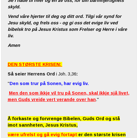
Se i nåde til hver og en av oss, for din barmhjertighets
skyld.
Vend våre hjerter til deg og ditt ord. Tilgi vår synd for
Jesu skyld, og frels oss - og gi oss det evige liv ved
bibelsk tro på Jesus Kristus som Frelser og Herre i våre
liv.
Amen
DEN STØRSTE KRISEN:
Så seier Herrens Ord
i Joh. 3,36
:
"
Den som trur på Sonen, har evig liv.
Men den som ikkje vil tru på Sonen, skal ikkje sjå livet,
men Guds vreide vert verande over han
."
Å forkaste og forvrenge Bibelen, Guds Ord og stå
imot sannheten, Jesus Kristus,
være ufrelst og gå evig fortapt
er den største krisen