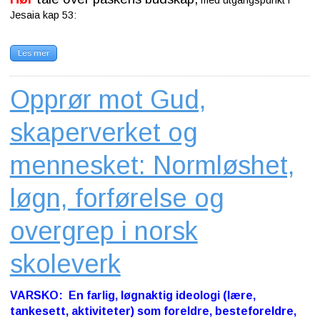
med utgangspunkt i
Jesaia kap 53:
Les mer
Opprør mot Gud,
skaperverket og
mennesket: Normløshet,
løgn, forførelse og
overgrep i norsk
skoleverk
VARSKO: En farlig, løgnaktig ideologi (lære,
tankesett, aktiviteter) som foreldre, besteforeldre,