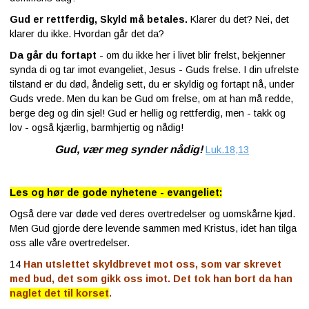
Gud er rettferdig, Skyld må betales.
Klarer du det? Nei, det
klarer du ikke. Hvordan går det da?
Da går du fortapt
- om du ikke her i livet blir frelst, bekjenner
synda di og tar imot evangeliet, Jesus - Guds frelse. I din ufrelste
tilstand er du død, åndelig sett, du er skyldig og fortapt nå, under
Guds vrede. Men du kan be Gud om frelse, om at han må redde,
berge deg og din sjel! Gud er hellig og rettferdig, men - takk og
lov - også kjærlig, barmhjertig og nådig!
Gud, vær meg synder nådig!
Luk.18,13
Les og hør de gode nyhetene - evangeliet:
Også dere var døde ved deres overtredelser og uomskårne kjød.
Men Gud gjorde dere levende sammen med Kristus, idet han tilga
oss alle våre overtredelser.
14
Han utslettet skyldbrevet mot oss, som var skrevet
med bud, det som gikk oss imot. Det tok han bort da han
naglet det til korset
.