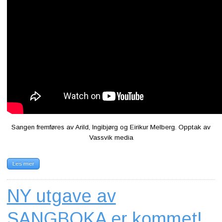
Sangen fremføres av Arild, Ingibjørg og Eirikur Melberg. Opptak av
Vassvik media
Les mer
NY utgave av
SANGBOKA er kommet!