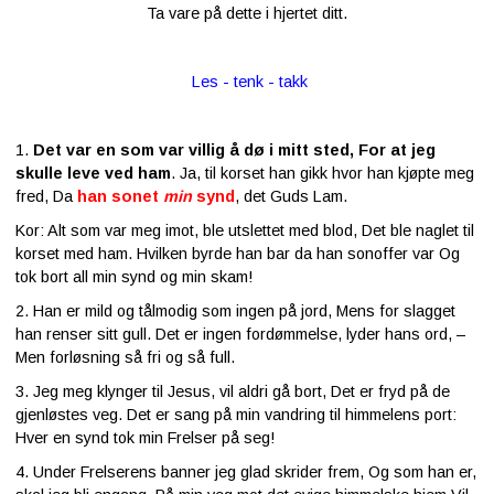
Ta vare på dette i hjertet ditt.
Les - tenk - takk
1.
Det var en som var villig å dø i mitt sted, For at jeg
skulle leve ved ham
. Ja, til korset han gikk hvor han kjøpte meg
fred, Da
han sonet
min
synd
, det Guds Lam.
Kor: Alt som var meg imot, ble utslettet med blod, Det ble naglet til
korset med ham. Hvilken byrde han bar da han sonoffer var Og
tok bort all min synd og min skam!
2. Han er mild og tålmodig som ingen på jord, Mens for slagget
han renser sitt gull. Det er ingen fordømmelse, lyder hans ord, –
Men forløsning så fri og så full.
3. Jeg meg klynger til Jesus, vil aldri gå bort, Det er fryd på de
gjenløstes veg. Det er sang på min vandring til himmelens port:
Hver en synd tok min Frelser på seg!
4. Under Frelserens banner jeg glad skrider frem, Og som han er,