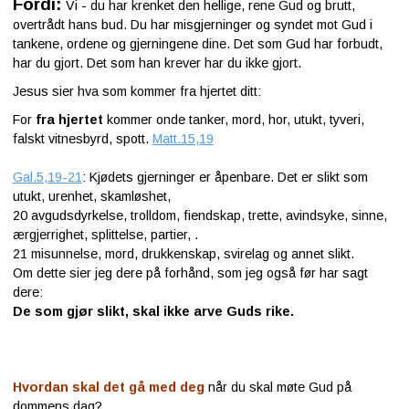
Fordi:
Vi - du har krenket den hellige, rene Gud og brutt,
overtrådt hans bud. Du har misgjerninger og syndet mot Gud i
tankene, ordene og gjerningene dine. Det som Gud har forbudt,
har du gjort. Det som han krever har du ikke gjort.
Jesus sier hva som kommer fra hjertet ditt:
For
fra hjertet
kommer onde tanker, mord, hor, utukt, tyveri,
falskt vitnesbyrd, spott.
Matt.15,19
Gal.5,19-21
: Kjødets gjerninger er åpenbare. Det er slikt som
utukt, urenhet, skamløshet,
20
avgudsdyrkelse, trolldom, fiendskap, trette, avindsyke, sinne,
ærgjerrighet, splittelse, partier,
.
21
misunnelse, mord, drukkenskap, svirelag og annet slikt.
Om dette sier jeg dere på forhånd, som jeg også før har sagt
dere:
De som gjør slikt, skal ikke arve Guds rike.
Hvordan skal det gå med deg
når du skal møte Gud på
dommens dag?