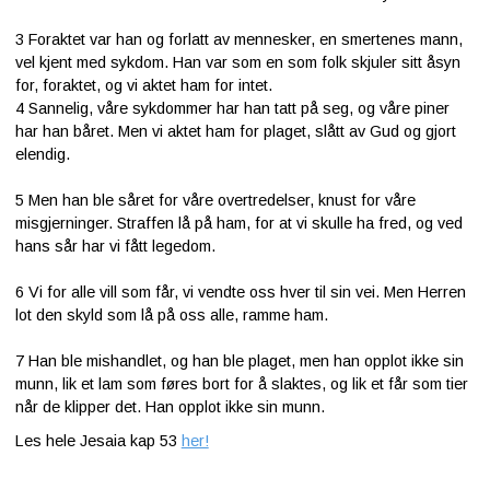
3
Foraktet var han og forlatt av mennesker, en smertenes mann,
Kontakt
vel kjent med sykdom. Han var som en som folk skjuler sitt åsyn
oss
for, foraktet, og vi aktet ham for intet.
4
Sannelig, våre sykdommer har han tatt på seg, og våre piner
har han båret. Men vi aktet ham for plaget, slått av Gud og gjort
elendig.
5
Men han ble såret for våre overtredelser, knust for våre
misgjerninger. Straffen lå på ham, for at vi skulle ha fred, og ved
hans sår har vi fått legedom.
6
Vi for alle vill som får, vi vendte oss hver til sin vei. Men Herren
lot den skyld som lå på oss alle, ramme ham.
7
Han ble mishandlet, og han ble plaget, men han opplot ikke sin
munn, lik et lam som føres bort for å slaktes, og lik et får som tier
når de klipper det. Han opplot ikke sin munn.
Les hele Jesaia kap 53
her!