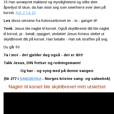
15
Han avvæpnet maktene og myndighetene og stilte dem
åpenlyst til skue, da han viste seg som seierherre over dem på
korset.
Kol. 2,14-15
Les
disse versene fra Kolosserbrevet en - to - ganger til!
Tenk
: Jesus ble naglet til korset. Også skyldbrevet ditt ble naglet
til korset, ja - betalt, oppgjort, utslettet! Jesus Kristus slettet ut
skyldbrevet ditt på korset. Han betalte - Han tok straffen på seg.
Du går fri!
Ta i mot - det gjelder deg også - det er ditt!
Takk Jesus, DIN frelser og redningsmann!
Og hør - og syng med på denne sangen:
(Nr 277 i
SANGBOKA
- Norges kristne sang- og salmebok)
Naglet til korset ble skyldbrevet mitt utslettet