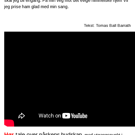
skal jeg bli engang. På min veg mot det evige himmelske hjem Vil
jeg prise ham glad med min sang.
Tekst: Tomas Ball Barrath
Hør
tale over påskens budskap,