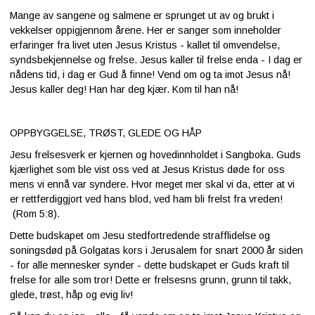
Mange av sangene og salmene er sprunget ut av og brukt i
vekkelser oppigjennom årene. Her er sanger som inneholder
erfaringer fra livet uten Jesus Kristus - kallet til omvendelse,
syndsbekjennelse og frelse. Jesus kaller til frelse enda - I dag er
nådens tid, i dag er Gud å finne! Vend om og ta imot Jesus nå!
Jesus kaller deg! Han har deg kjær. Kom til han nå!
OPPBYGGELSE, TRØST, GLEDE OG HÅP
Jesu frelsesverk er kjernen og hovedinnholdet i Sangboka. Guds
kjærlighet som ble vist oss ved at Jesus Kristus døde for oss
mens vi ennå var syndere. Hvor meget mer skal vi da, etter at vi
er rettferdiggjort ved hans blod, ved ham bli frelst fra vreden!
(Rom 5:8).
Dette budskapet om Jesu stedfortredende strafflidelse og
soningsdød på Golgatas kors i Jerusalem for snart 2000 år siden
- for alle mennesker synder - dette budskapet er Guds kraft til
frelse for alle som tror! Dette er frelsesns grunn, grunn til takk,
glede, trøst, håp og evig liv!