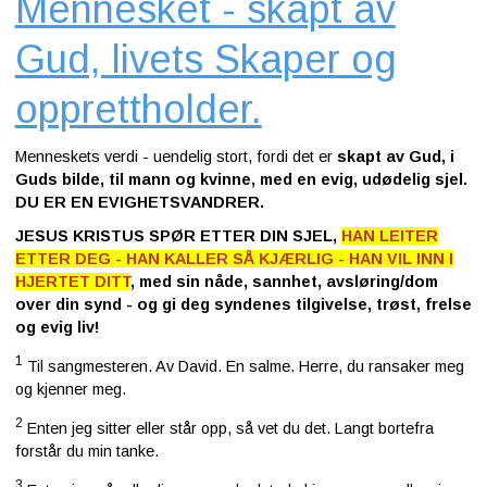
Mennesket - skapt av
Gud, livets Skaper og
opprettholder.
Menneskets verdi - uendelig stort, fordi det er
skapt av Gud, i
Guds bilde, til mann og kvinne, med en evig, udødelig sjel.
DU ER EN EVIGHETSVANDRER.
JESUS KRISTUS SPØR ETTER DIN SJEL,
HAN LEITER
ETTER DEG - HAN KALLER SÅ KJÆRLIG - HAN VIL INN I
HJERTET DITT
, med sin nåde, sannhet, avsløring/dom
over din synd - og gi deg syndenes tilgivelse, trøst, frelse
og evig liv!
1
Til sangmesteren. Av David. En salme. Herre, du ransaker meg
og kjenner meg.
2
Enten jeg sitter eller står opp, så vet du det. Langt bortefra
forstår du min tanke.
3