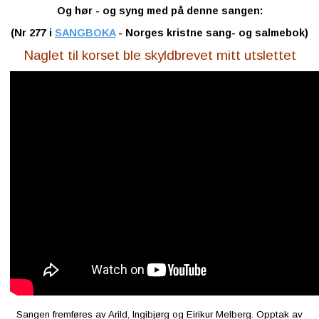
Og hør - og syng med på denne sangen:
(Nr 277 i
SANGBOKA
- Norges kristne sang- og salmebok)
Naglet til korset ble skyldbrevet mitt utslettet
Sangen fremføres av Arild, Ingibjørg og Eirikur Melberg. Opptak av