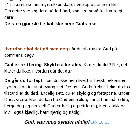
21
misunnelse, mord, drukkenskap, svirelag og annet slikt.
Om dette sier jeg dere på forhånd, som jeg også før har sagt
Kontakt
dere:
oss
De som gjør slikt, skal ikke arve Guds rike.
Hvordan skal det gå med deg
når du skal møte Gud på
dommens dag?
Gud er rettferdig, Skyld må betales.
Klarer du det? Nei, det
klarer du ikke. Hvordan går det da?
Da går du fortapt
- om du ikke her i livet blir frelst, bekjenner
synda di og tar imot evangeliet, Jesus - Guds frelse. I din ufrelste
tilstand er du død, åndelig sett, du er skyldig og fortapt nå, under
Guds vrede. Men du kan be Gud om frelse, om at han må redde,
berge deg og din sjel! Gud er hellig og rettferdig, men - takk og
lov - også kjærlig, barmhjertig og nådig!
Gud, vær meg synder nådig!
Luk.18,13