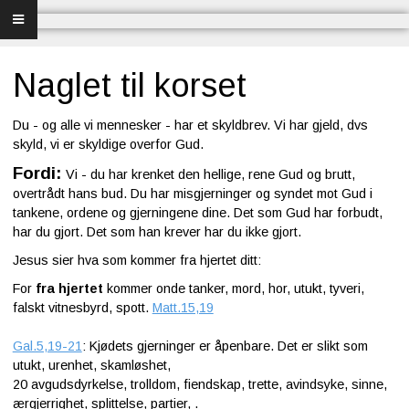
Forsiden
Frelse
Naglet til korset
Bibelundervisning
Du - og alle vi mennesker - har et skyldbrev. Vi har gjeld, dvs
skyld, vi er skyldige overfor Gud.
Menighet og misjon
Fordi:
Vi - du har krenket den hellige, rene Gud og brutt,
overtrådt hans bud. Du har misgjerninger og syndet mot Gud i
Bibel og sang
tankene, ordene og gjerningene dine. Det som Gud har forbudt,
har du gjort. Det som han krever har du ikke gjort.
Bibelen og Israel
Jesus sier hva som kommer fra hjertet ditt:
For
fra hjertet
kommer onde tanker, mord, hor, utukt, tyveri,
Livet - merkedager
falskt vitnesbyrd, spott.
Matt.15,19
Om Norges Bibelkirke
Gal.5,19-21
: Kjødets gjerninger er åpenbare. Det er slikt som
utukt, urenhet, skamløshet,
Nettkirke
20
avgudsdyrkelse, trolldom, fiendskap, trette, avindsyke, sinne,
ærgjerrighet, splittelse, partier,
.