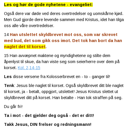
Les og hør de gode nyhetene - evangeliet:
Også dere var døde ved deres overtredelser og uomskårne kjød.
Men Gud gjorde dere levende sammen med Kristus, idet han tilga
oss alle våre overtredelser.
14
Han utslettet skyldbrevet mot oss, som var skrevet
med bud, det som gikk oss imot. Det tok han bort da han
naglet det til korset
.
15
Han avvæpnet maktene og myndighetene og stilte dem
åpenlyst til skue, da han viste seg som seierherre over dem på
korset.
Kol. 2,14-15
Les
disse versene fra Kolosserbrevet en - to - ganger til!
Tenk
: Jesus ble naglet til korset. Også skyldbrevet ditt ble naglet
til korset, ja - betalt, oppgjort, utslettet! Jesus Kristus slettet ut
skyldbrevet ditt på korset. Han betalte - Han tok straffen på seg.
Du går fri!
Ta i mot - det gjelder deg også - det er ditt!
Takk Jesus, DIN frelser og redningsmann!