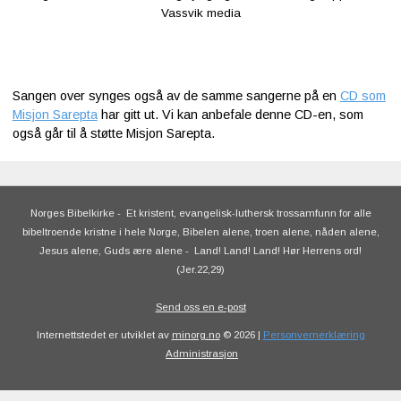
Vassvik media
Sangen over synges også av de samme sangerne på en
CD som
Misjon Sarepta
har gitt ut. Vi kan anbefale denne CD-en, som
også går til å støtte Misjon Sarepta.
Norges Bibelkirke
-
Et kristent, evangelisk-luthersk trossamfunn for alle
bibeltroende kristne i hele Norge, Bibelen alene, troen alene, nåden alene,
Jesus alene, Guds ære alene
-
Land! Land! Land! Hør Herrens ord!
(Jer.22,29)
Send oss en e-post
Internettstedet er utviklet av
minorg.no
© 2026 |
Personvernerklæring
Administrasjon