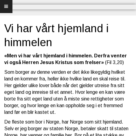
Forsiden
Frelse
Vi har vårt hjemland i
Bibelundervisning
himmelen
Menighet og misjon
«Men vi har vårt hjemland i himmelen. Derfra venter
vi også Herren Jesus Kristus som frelser»
(Fil 3,20)
Bibel og sang
Som borger av denne verden er det ikke likegyldig hvilket
land en kommer fra, heller ikke hvilke land en skal reise til.
Bibelen og Israel
Her gjelder ulike lover både når det gjelder utreise fra sitt
eget land og innreise til et annet. Hvor lenge en kan være
Livet - merkedager
borte fra sitt eget land uten å miste sine rettigheter som
borger, og hvor lenge en kan oppholde seg i et fremmed
Om Norges Bibelkirke
land før en blir kastet ut.
De fleste som bor i Norge, har Norge som sitt hjemland.
Nettkirke
Selv er jeg borger av staten Norge, betaler skatt til staten
Norge, har venner og familie her. Bor på et lite stykke av