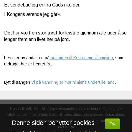
Et sendebud jeg er ifra Guds rike der,
I Kongens ærende jeg går».
Det har vært en stor trøst for kristne gjennom alle tider å se
lenger frem enn livet her på jord.
Les mer av andakten
på
nettsiden til Kristen muslimmisjon
, som
utdraget her er hentet fra.
Lytt til sangen
Vi på vandring er mot himlens underulle land
.
Norges Bibelkirke
-
Et kristent, evangelisk-luthersk trossamfunn for alle
bibeltroende kristne i hele Norge, Bibelen alene, troen alene, nåden alene,
Denne siden benytter cookies
Jesus alene, Guds ære alene
-
Land! Land! Land! Hør Herrens ord!
OK
(Jer.22,29)