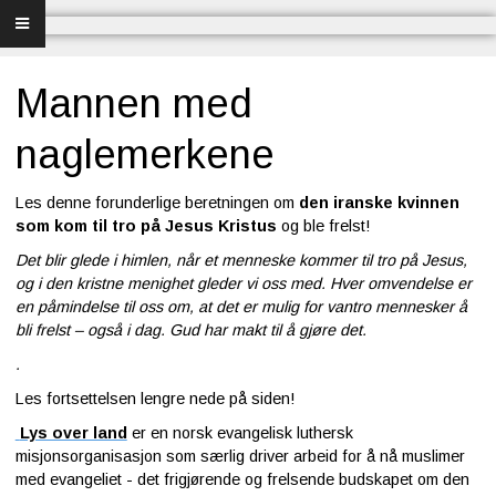
Forsiden
Frelse
Mannen med
Bibelundervisning
naglemerkene
Menighet og misjon
Les denne forunderlige beretningen om
den iranske kvinnen
som kom til tro på Jesus Kristus
og ble frelst!
Bibel og sang
Det blir glede i himlen, når et menneske kommer til tro på Jesus,
og i den kristne menighet gleder vi oss med. Hver omvendelse er
Bibelen og Israel
en påmindelse til oss om, at det er mulig for vantro mennesker å
bli frelst – også i dag. Gud har makt til å gjøre det.
Livet - merkedager
.
Les fortsettelsen lengre nede på siden!
Om Norges Bibelkirke
Lys over land
er en norsk evangelisk luthersk
misjonsorganisasjon som særlig driver arbeid for å nå muslimer
Nettkirke
med evangeliet - det frigjørende og frelsende budskapet om den