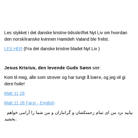
Les stykket i det danske kristne tidsskriftet Nyt Liv om hvordan
den norsk/iranske kvinnen Hamideh Valand ble frelst.
LES HER
(Fra det danske kristne bladet Nyt Liv )
Jesus Kristus, den levende Guds Sønn
sier:
Kom til meg, alle som strever og har tungt å bære, og jeg vil gi
dere hvile!
Matt 11,28
Matt.11,28 Farsi - English
بیایید نزد من ای تمام زحمتکشان و گرانباران و من شما را آرامی خواهم
بخشید.