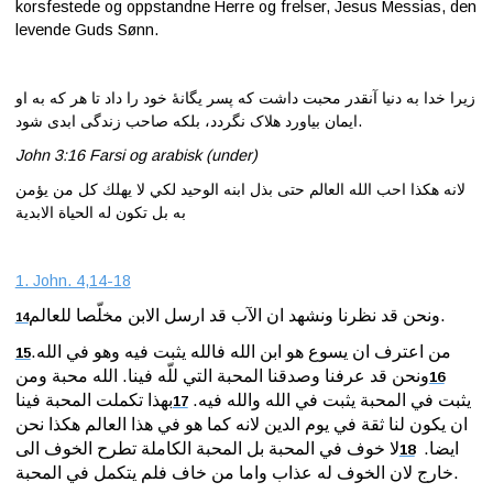
korsfestede og oppstandne Herre og frelser, Jesus Messias, den
levende Guds Sønn.
Kontakt
oss
زیرا خدا به دنیا آنقدر محبت داشت که پسر یگانۀ خود را داد تا هر که به او
ایمان بیاورد هلاک نگردد، بلکه صاحب زندگی ابدی شود.
John 3:16 Farsi og arabisk (under)
لانه هكذا احب الله العالم حتى بذل ابنه الوحيد لكي لا يهلك كل من يؤمن
به بل تكون له الحياة الابدية
1. John. 4,14-18
ونحن قد نظرنا ونشهد ان الآب قد ارسل الابن مخلّصا للعالم.
14
من اعترف ان يسوع هو ابن الله فالله يثبت فيه وهو في الله.
15
ونحن قد عرفنا وصدقنا المحبة التي للّه فينا. الله محبة ومن
16
يثبت في المحبة يثبت في الله والله فيه.
بهذا تكملت المحبة فينا
17
ان يكون لنا ثقة في يوم الدين لانه كما هو في هذا العالم هكذا نحن
ايضا.
لا خوف في المحبة بل المحبة الكاملة تطرح الخوف الى
18
خارج لان الخوف له عذاب واما من خاف فلم يتكمل في المحبة.