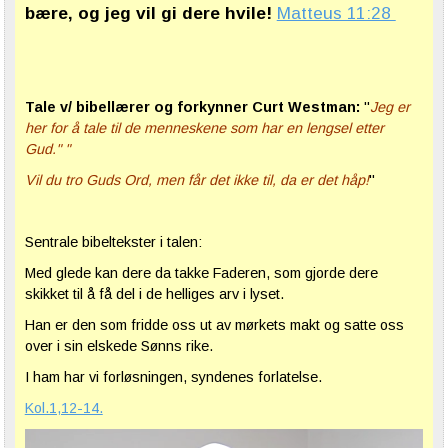
bære, og jeg vil gi dere hvile!
Matteus 11:28
Tale v/ bibellærer og forkynner Curt Westman:
"
Jeg er
her for å tale til de menneskene som har en lengsel etter
Gud." "
Vil du tro Guds Ord, men får det ikke til, da er det håp!
"
Sentrale bibeltekster i talen:
Med glede kan dere da takke Faderen, som gjorde dere
skikket til å få del i de helliges arv i lyset.
Han er den som fridde oss ut av mørkets makt og satte oss
over i sin elskede Sønns rike.
I ham har vi forløsningen, syndenes forlatelse.
Kol.1,12-14.