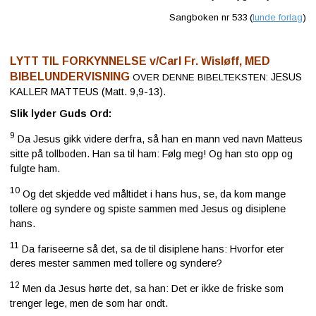
Sangboken nr 533 (
lunde forlag
)
LYTT TIL FORKYNNELSE v/Carl Fr. Wisløff, MED
BIBELUNDERVISNING
JESUS
OVER DENNE BIBELTEKSTEN:
KALLER MATTEUS
(Matt. 9,9-13).
Slik lyder Guds Ord:
9
Da Jesus gikk videre derfra, så han en mann ved navn Matteus
sitte på tollboden. Han sa til ham: Følg meg! Og han sto opp og
fulgte ham.
10
Og det skjedde ved måltidet i hans hus, se, da kom mange
tollere og syndere og spiste sammen med Jesus og disiplene
hans.
11
Da fariseerne så det, sa de til disiplene hans: Hvorfor eter
deres mester sammen med tollere og syndere?
12
Men da Jesus hørte det, sa han: Det er ikke de friske som
trenger lege, men de som har ondt.