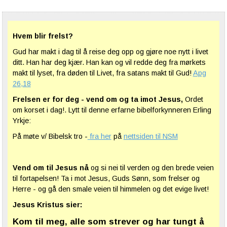
Hvem blir frelst?
Gud har makt i dag til å reise deg opp og gjøre noe nytt i livet
ditt. Han har deg kjær. Han kan og vil redde deg fra mørkets
makt til lyset, fra døden til Livet, fra satans makt til Gud!
Apg
26,18
Frelsen er for deg - vend om og ta imot Jesus,
Ordet
om korset i dag!. Lytt til denne erfarne bibelforkynneren Erling
Yrkje:
På møte v/ Bibelsk tro -
fra her
på
nettsiden til NSM
Vend om til Jesus nå
og si nei til verden og den brede veien
til fortapelsen! Ta i mot Jesus, Guds Sønn, som frelser og
Herre - og gå den smale veien til himmelen og det evige livet!
Jesus Kristus sier:
Kom til meg, alle som strever og har tungt å