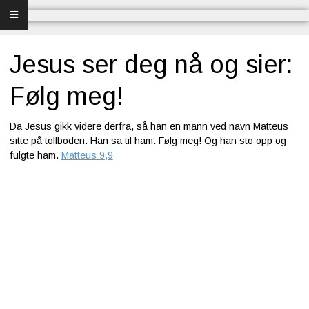
Forsiden
Frelse
Jesus ser deg nå og sier:
Bibelundervisning
Følg meg!
Menighet og misjon
Da Jesus gikk videre derfra, så han en mann ved navn Matteus
sitte på tollboden. Han sa til ham: Følg meg! Og han sto opp og
Bibel og sang
fulgte ham.
Matteus 9,9
Bibelen og Israel
Livet - merkedager
Om Norges Bibelkirke
Nettkirke