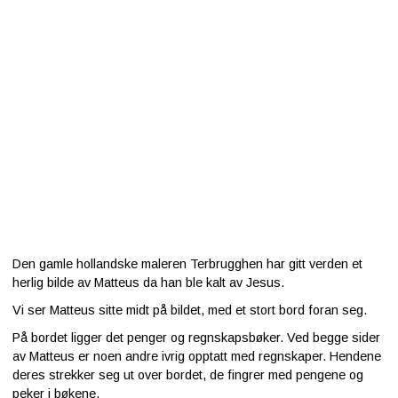
Kontakt
oss
KORONA VIRUS PEST PANDEMI ENDETID BIBELEN JESUS
KALLER TIL OMVENDELSE, SYNDENES FORLATELSE,
FRELSE, REDNING FRA GUDS DOM
Den gamle hollandske maleren Terbrugghen har gitt verden et
herlig bilde av Matteus da han ble kalt av Jesus.
Vi ser Matteus sitte midt på bildet, med et stort bord foran seg.
På bordet ligger det penger og regnskapsbøker. Ved begge sider
av Matteus er noen andre ivrig opptatt med regnskaper. Hendene
deres strekker seg ut over bordet, de fingrer med pengene og
peker i bøkene.