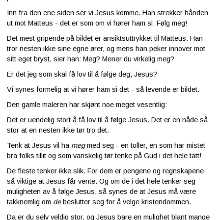
Inn fra den ene siden ser vi Jesus komme. Han strekker hånden
ut mot Matteus - det er som om vi hører ham si: Følg meg!
Det mest gripende på bildet er ansiktsuttrykket til Matteus. Han
tror nesten ikke sine egne ører, og mens han peker innover mot
sitt eget bryst, sier han: Meg? Mener du virkelig meg?
Er det jeg som skal få lov til å følge deg, Jesus?
Vi synes formelig at vi hører ham si det - så levende er bildet.
Den gamle maleren har skjønt noe meget vesentlig:
Det er uendelig stort å få lov til å følge Jesus. Det er en nåde så
stor at en nesten ikke tør tro det.
Tenk at Jesus vil ha
meg
med seg - en toller, en som har mistet
bra folks tillit og som vanskelig tør tenke på Gud i det hele tatt!
De fleste tenker ikke slik. For dem er pengene og regnskapene
så viktige at Jesus får vente. Og om de i det hele tenker seg
muligheten av å følge Jesus, så synes de at Jesus må være
takknemlig om
de
beslutter seg for å velge kristendommen.
Da er du selv veldig stor, og Jesus bare en mulighet blant mange