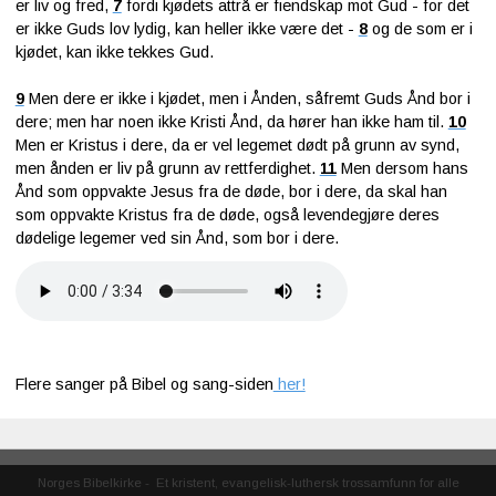
er liv og fred,
7
fordi kjødets attrå er fiendskap mot Gud - for det
er ikke Guds lov lydig, kan heller ikke være det -
8
og de som er i
kjødet, kan ikke tekkes Gud.
9
Men dere er ikke i kjødet, men i Ånden, såfremt Guds Ånd bor i
dere; men har noen ikke Kristi Ånd, da hører han ikke ham til.
10
Men er Kristus i dere, da er vel legemet dødt på grunn av synd,
men ånden er liv på grunn av rettferdighet.
11
Men dersom hans
Ånd som oppvakte Jesus fra de døde, bor i dere, da skal han
som oppvakte Kristus fra de døde, også levendegjøre deres
dødelige legemer ved sin Ånd, som bor i dere.
Flere sanger på Bibel og sang-siden
her!
Norges Bibelkirke
-
Et kristent, evangelisk-luthersk trossamfunn for alle