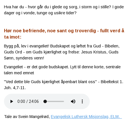
Hva har du - hvor går du i glede og sorg, i storm og i stille? I gode
Kontakt
dager og i vonde, tunge og usikre tider?
oss
Hør noe befriende, noe sant og troverdig - fullt verd å
ta imot:
Bygg på, lev i evangeliet! Budskapet og løftet fra Gud - Bibelen,
Guds Ord - om Guds kjærlighet og frelse: Jesus Kristus, Guds
Sønn, synderes venn!
Evangeliet - er det gode budskapet. Lytt til denne korte, sentrale
talen med emnet
"Ved dette ble Guds kjærlighet åpenbart blant oss" - Bibeltekst 1.
Joh. 4,7-11.
Tale av Svein Mangelrød,
Evangelisk Luthersk Misjonslag, ELM.