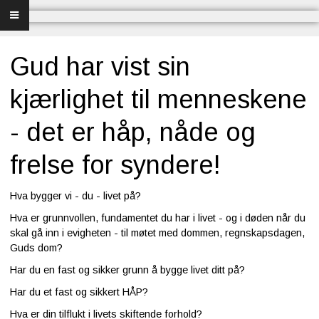
Forsiden
Frelse
Gud har vist sin
Bibelundervisning
kjærlighet til menneskene
Menighet og misjon
- det er håp, nåde og
Bibel og sang
frelse for syndere!
Bibelen og Israel
Hva bygger vi - du - livet på?
Hva er grunnvollen, fundamentet du har i livet - og i døden når du
Livet - merkedager
skal gå inn i evigheten - til møtet med dommen, regnskapsdagen,
Guds dom?
Om Norges Bibelkirke
Har du en fast og sikker grunn å bygge livet ditt på?
Har du et fast og sikkert HÅP?
Nettkirke
Hva er din tilflukt i livets skiftende forhold?