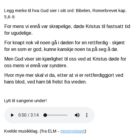
Legg merke til hva Gud sier i sitt ord: Bibelen,
Romerbrevet kap.
5,6-9:
For mens vi ennå var skrøpelige, døde Kristus til fastsatt tid
for ugudelige.
For knapt nok vil noen gå i døden for en rettferdig - skjønt
for en som er god, kunne kanskje noen ta på seg å dø.
Men Gud viser sin kjærlighet til oss ved at Kristus døde for
oss mens vi ennå var syndere.
Hvor mye mer skal vi da, etter at vi er rettferdiggjort ved
hans blod, ved ham bli frelst fra vreden
.
Lytt til sangene under!
Kvelde musikklag. (fra ELM -
misjonslaget
)