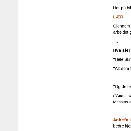
Hør på bi
LÆR!
Gjennom b
arbeidet 
...
Hva sier
"Hele Skri
"Alt som 
"Og de le
("Guds lov
Messias e
Anbefali
bedre kjen