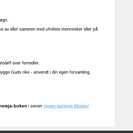
øgn.
ikke av eller sammen med ufrelste mennesker eller på
isløff over formidler.
 bygge Guds rike - anvendt i din egen forsamling,
ehemja-boken
i serien
Vegen gjennom Bibelen!