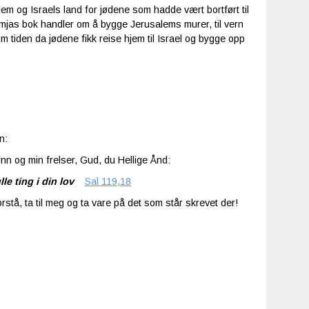
em og Israels land for jødene som hadde vært bortført til
mjas bok handler om å bygge Jerusalems murer, til vern
m tiden da jødene fikk reise hjem til Israel og bygge opp
n:
n og min frelser, Gud, du Hellige Ånd:
lle ting i din lov
Sal 119,18
orstå, ta til meg og ta vare på det som står skrevet der!