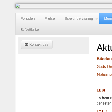
Forsiden
Frelse
Bibelundervisning
Meni
Nettkirke
Kontakt oss
Akt
Bibelen
Guds Ord
Nehemias
LES!
Ta fram B
tjenesten
LYTT!