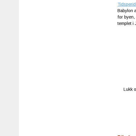
Tidsperi
Babylon a
for byen,
templet i
Lukk o