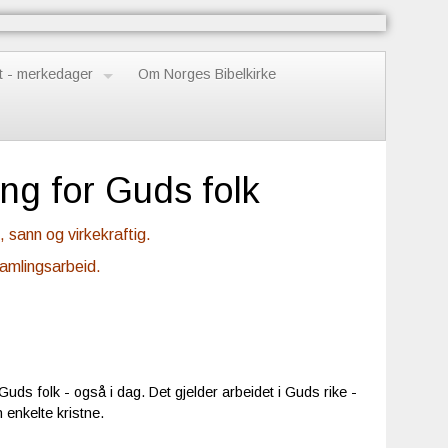
t - merkedager
Om Norges Bibelkirke
ing for Guds folk
e, sann og virkekraftig.
samlingsarbeid.
uds folk - også i dag. Det gjelder arbeidet i Guds rike -
 enkelte kristne.