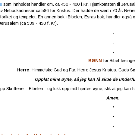
de
som innholdet handler om, ca 450 - 400 f.Kr. Hjemkomsten til Jerusal
v Nebudkadnesar ca 586 før Kristus. Der hadde de vært i 70 år. Nehe
 forlket og tempelet. En annen bok i Bibelen, Esras bok, handler også o
 Jerusalem (ca 539 - 450 f. Kr).
.
.
.
BØNN
før Bibel-lesinge
Herre
, Himmelske Gud og Far, Herre Jesus Kristus, Guds Søn
Opplat mine øyne, så jeg kan få skue de underfu
pp Skriftene - Bibelen - og lukk opp mitt hjertes øyne, slik at jeg kan f
Amen.
*
*
*