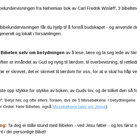
belundervisningen fra Nehemias bok av Carl Fredrik Wisløff. 3 bibel
ibelundervisningen får du hjelp til å forstå budskapet - og anvende det p
generelt og lokalt i forsamlingen.
 Bibelen selv om betydningen
av å lese, lære og la seg lede av Sk
ften er innåndet av Gud og nytig til lærdom, til overbevisning, til rettledn
før er skrevet, det er skrevet til lærdom for oss, for at vi skal ha håp 
ste opp stykke for stykke av boken, av Guds lov, og de tolket den så fo
": Betyr her, og ofte ellers Toraen, dvs de 5 Mosebøkene. I betydningene 
r Ordet. Hele Bibelen, også
Mosebøkene taler om Jesus
)
ng:
Ta deg ei stille stund med Bibelen - ved Jesu føtter - og les først 
t i din personlige Bibel!