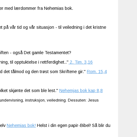
timer med lærdommer fra Nehemias bok.
å vår tid og vår situasjon - til veiledning i det kristne
riften - også Det gamle Testamentet?
ing, til opptuktelse i rettferdighet.."
2. Tim. 3,16
ved det tålmod og den trøst som Skriftene gir."
Rom. 15,4
lket skjønte det som ble lest."
Nehemjas bok kap 8,8
undervisning, instruksjon, veiledning. Dessuten: Jesus
selv
Nehemias bok!
Helst i din egen papir-Bibel! Så blir du