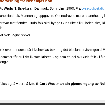
dervisning fra Nehemjas bok
.
Fr. Wisløff
, Bibelkurs i Danmark, Bornholm i 1990. Fra
Lysetoglivet.dk
ehemias bok. Mannen og oppgaven. Om nedrevne murer, sannhet og l
rsvar mot fiender. Guds folk skal bygge Guds rike slik Bibelen sier, 
is.
t svik i egne rekker
tenk over det som står i Nehemias bok - og det bibelundervisningen til W
rdommer får du i ditt liv som kristen - og som en del av Guds folk - i å
eng?
ales også videre å lytte til
Curt Westman sin gjennomgang av N