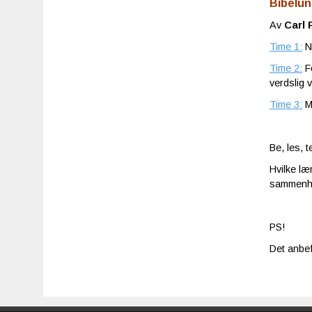
Bibelun
Av
Carl 
Time 1:
N
Time 2:
Fo
verdslig v
Time 3:
Mo
Be, les, 
Hvilke læ
sammenh
PS!
Det anbef