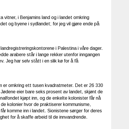
a vitner, i Benjamins land og i landet omkring
det og byene i sydlandet; for jeg vil gjøre ende på
 landregistreringskontorene i Palestina i våre dager.
edde arabere står i lange rekker utenfor inngangen
. Jeg har selv stått i en slik kø for å få
m er omkring ett tusen kvadratmeter. Det er 26 330
. Jødene eier bare seks prosent av landet, skjønt de
alfondet kjøpt inn, og de enkelte kolonister får nå
d. I de kolonier hvor de praktiserer kommunisme,
e får komme inn i landet. Sionistene sørger for deres
ighet for å skaffe arbeid til de innvandrende.