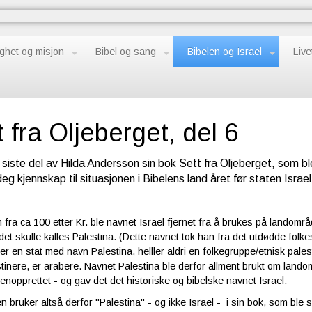
ghet og misjon
Bibel og sang
Bibelen og Israel
Live
t fra Oljeberget, del 6
 siste del av Hilda Andersson sin bok Sett fra Oljeberget, som ble
eg kjennskap til situasjonen i Bibelens land året før staten Israe
n fra ca 100 etter Kr. ble navnet Israel fjernet fra å brukes på landom
et skulle kalles Palestina. (Dette navnet tok han fra det utdødde folkesla
er en stat med navn Palestina, helller aldri en folkegruppe/etnisk palesti
tinere, er arabere. Navnet Palestina ble derfor allment brukt om lando
gjenopprettet - og gav det det historiske og bibelske navnet Israel.
en bruker altså derfor "Palestina" - og ikke Israel - i sin bok, som ble s