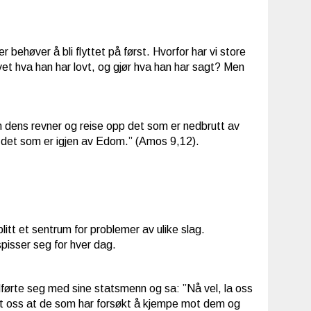
 behøver å bli flyttet på først. Hvorfor har vi store
vet hva han har lovt, og gjør hva han har sagt? Men
jen dens revner og reise opp det som er nedbrutt av
ie det som er igjen av Edom.” (Amos 9,12).
litt et sentrum for problemer av ulike slag.
spisser seg for hver dag.
ådførte seg med sine statsmenn og sa: ”Nå vel, la oss
vist oss at de som har forsøkt å kjempe mot dem og