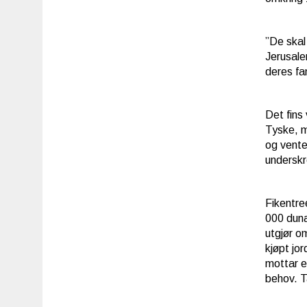
”De skal
Jerusale
deres fa
Det fins
Tyske, m
og venter
underskr
Fikentre
000 duna
utgjør o
kjøpt jor
mottar e
behov. Ta