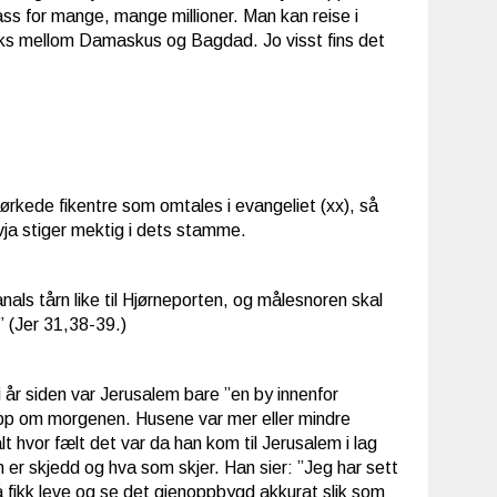
ass for mange, mange millioner. Man kan reise i
f eks mellom Damaskus og Bagdad. Jo visst fins det
ørkede fikentre som omtales i evangeliet (xx), så
vja stiger mektig i dets stamme.
als tårn like til Hjørneporten, og målesnoren skal
” (Jer 31,38-39.)
i år siden var Jerusalem bare ”en by innenfor
pp om morgenen. Husene var mer eller mindre
 hvor fælt det var da han kom til Jerusalem i lag
 er skjedd og hva som skjer. Han sier: ”Jeg har sett
å fikk leve og se det gjenoppbygd akkurat slik som