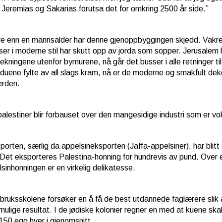
 Jeremias og Sakarias forutsa det for omkring 2500 år side.”
e enn en mannsalder har denne gjenoppbyggingen skjedd. Vakre by
er i moderne stil har skutt opp av jorda som sopper. Jerusalem h
rekningene utenfor bymurene, nå går det busser i alle retninger 
nduene fylte av all slags kram, nå er de moderne og smakfult deko
verden.
palestiner blir forbauset over den mangesidige industri som er vo
porten, særlig da appelsineksporten (Jaffa-appelsiner), har blitt 
Det eksporteres Palestina-honning for hundrevis av pund. Over en 
sinhonningen er en virkelig delikatesse.
bruksskolene forsøker en å få de best utdannede faglærere slik a
mulige resultat. I de jødiske kolonier regner en med at kuene ska
150 egg hver i gjenomsnitt.