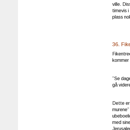
ville. D
timevis 
plass nok
36. Fi
Fikentre
kommer d
”Se dage
gå vider
Dette er
murene” 
ubeboeli
med sine
Jerusale