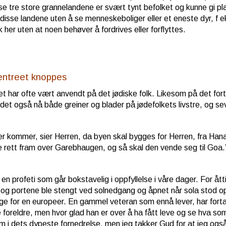
isse tre store grannelandene er svært tynt befolket og kunne gi pl
i disse landene uten å se menneskeboliger eller et eneste dyr, 
 her uten at noen behøver å fordrives eller forflyttes.
kentreet knoppes
et har ofte vært anvendt på det jødiske folk. Likesom på det fort
et også nå både greiner og blader på jødefolkets livstre, og se
r kommer, sier Herren, da byen skal bygges for Herren, fra Hanan
e rett fram over Garebhaugen, og så skal den vende seg til Goa.
 en profeti som går bokstavelig i oppfyllelse i våre dager. For ått
og portene ble stengt ved solnedgang og åpnet når sola stod o
ge for en europeer. En gammel veteran som ennå lever, har fortalt
 foreldre, men hvor glad han er over å ha fått leve og se hva som
m i dets dypeste fornedrelse, men jeg takker Gud for at jeg ogs