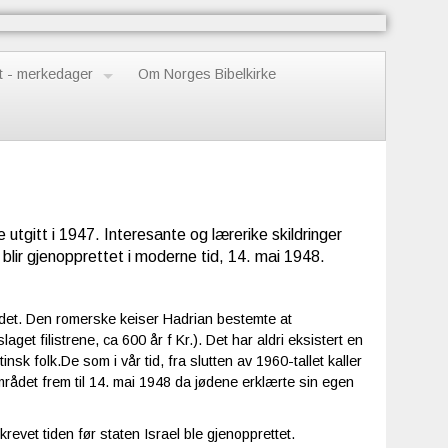
t - merkedager
Om Norges Bibelkirke
 utgitt i 1947. Interesante og lærerike skildringer
l blir gjenopprettet i moderne tid, 14. mai 1948.
rådet. Den romerske keiser Hadrian bestemte at
get filistrene, ca 600 år f Kr.). Det har aldri eksistert en
nsk folk.De som i vår tid, fra slutten av 1960-tallet kaller
mrådet frem til 14. mai 1948 da jødene erklærte sin egen
krevet tiden før staten Israel ble gjenopprettet.