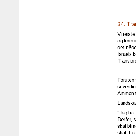
34. Tra
Vi reist
og kom i
det både
Israels 
Transjor
Foruten 
severdig
Ammon ti
Landskap
”Jeg har
Derfor, 
skal bli 
skal, ta