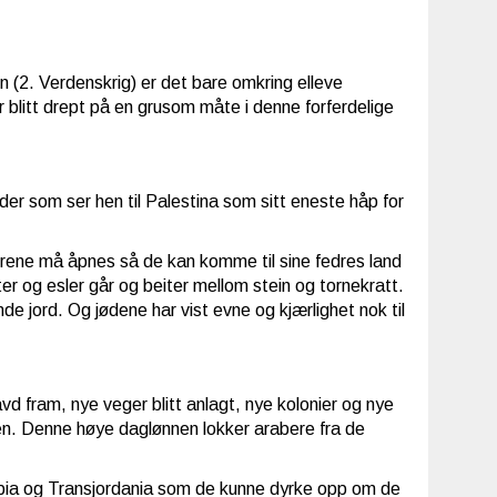
en
(2. Verdenskrig) er det bare omkring elleve
 er blitt drept på en grusom måte i denne forferdelige
øder som ser hen til Palestina som sitt eneste håp for
dørene må åpnes så de kan komme til sine fedres land
er og esler går og beiter mellom stein og tornekratt.
e jord. Og jødene har vist evne og kjærlighet nok til
ravd fram, nye veger blitt anlagt, nye kolonier og nye
agen. Denne høye daglønnen lokker arabere fra de
bia og Transjordania som de kunne dyrke opp om de