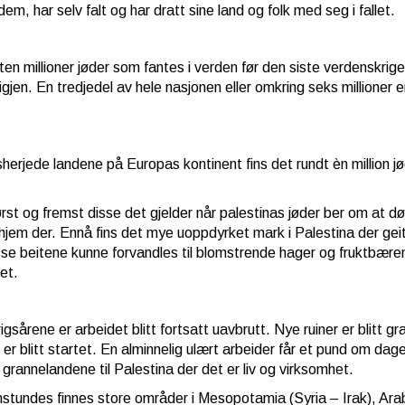
em, har selv falt og har dratt sine land og folk med seg i fallet.
ten millioner jøder som fantes i verden før den siste verdenskrig
 igjen. En tredjedel av hele nasjonen eller omkring seks millioner
gsherjede landene på Europas kontinent fins det rundt èn million j
ørst og fremst disse det gjelder når palestinas jøder ber om at 
 hjem der. Ennå fins det mye uoppdyrket mark i Palestina der geit
se beitene kunne forvandles til blomstrende hager og fruktbærend
et.
igsårene er arbeidet blitt fortsatt uavbrutt. Nye ruiner er blitt g
r er blitt startet. En alminnelig ulært arbeider får et pund om d
 grannelandene til Palestina der det er liv og virksomhet.
tundes finnes store områder i Mesopotamia (Syria – Irak), Ara