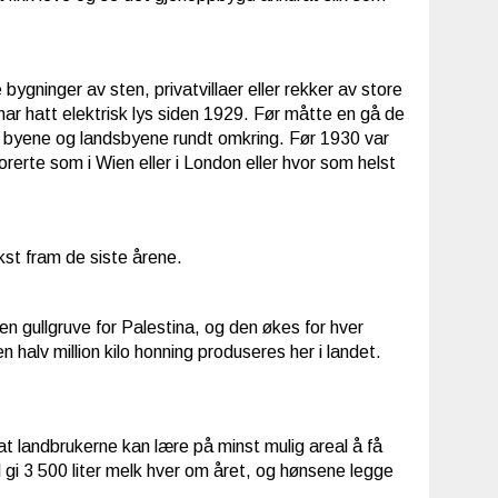
gninger av sten, privatvillaer eller rekker av store
ar hatt elektrisk lys siden 1929. Før måtte en gå de
til byene og landsbyene rundt omkring. Før 1930 var
rerte som i Wien eller i London eller hvor som helst
kst fram de siste årene.
en gullgruve for Palestina, og den økes for hver
halv million kilo honning produseres her i landet.
t landbrukerne kan lære på minst mulig areal å få
l gi 3 500 liter melk hver om året, og hønsene legge