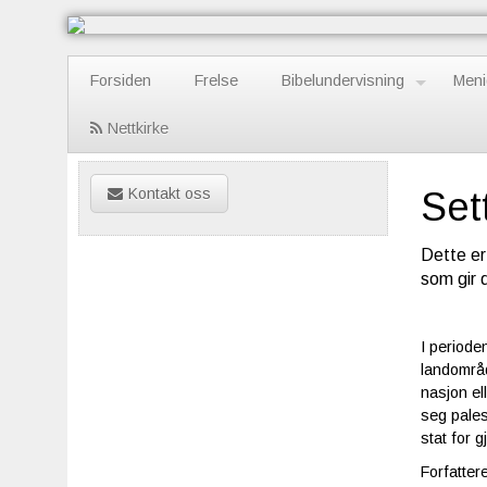
Forsiden
Frelse
Bibelundervisning
Meni
Nettkirke
Kontakt oss
Set
Dette er
som gir d
I periode
landområd
nasjon ell
seg pales
stat for 
Forfatter