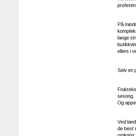
profeten
På mindr
kompleks
lange st
butikkvi
ellers i 
Selv en 
Frukteks
sesong. 
Og appel
Ved land
de best 
omkring 