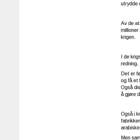
utrydde d
Av de at
millioner
krigen.
I de kri
redning.
Det er f
og få et
Også dis
å gjøre d
Også i kr
fabrikke
arabiske
Men sams