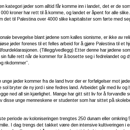
 en kategori jøder som alltid får komme inn i landet, det er de 
 000 kroner har rett til å komme, og landet er åpent for alle slik
m det til Palestina over 4000 slike kapitalister som førte med s
onale bevegelse blant jødene som kalles sionisme, er ikke av reli
giøse jøder forenes til et felles arbeid for å gjøre Palestina til e
lfourdeklarasjonen. (Tillegg/vedlegg) Etter denne har jødene som 
i sin fulle rett når de kommer for å bosette seg i fedrelandet og d
og rikdommer”.
e unge jøder kommer fra de land hvor der er forfølgelser mot j
 sol bryter de ny jord i sine fedres land. Arbeidet går med liv o
egge ned all sin kjærlighet. Mange har gitt sitt liv for å forvand
 disse unge menneskene er studenter som har sittet på skolebenken
rste periode av koloniseringen trengtes 250 dunam eller omkring 5
milie. I dag trengs det takket være den intensive kultiveringen i 