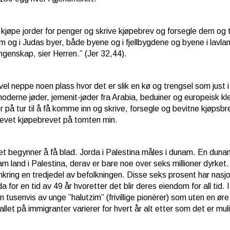
 kjøpe jorder for penger og skrive kjøpebrev og forsegle dem og t
m og i Judas byer, både byene og i fjellbygdene og byene i lavlan
ngenskap, sier Herren.” (Jer 32,44).
 vel neppe noen plass hvor det er slik en kø og trengsel som just i
oderne jøder, jemenit-jøder fra Arabia, beduiner og europeisk kl
 på tur til å få komme inn og skrive, forsegle og bevitne kjøpsbrev
evet kjøpebrevet på tomten min.
et begynner å få blad. Jorda i Palestina måles i dunam. En duna
m land i Palestina, derav er bare noe over seks millioner dyrket
mkring en tredjedel av befolkningen. Disse seks prosent har nasjon
da for en tid av 49 år hvoretter det blir deres eiendom for all ti
n tusenvis av unge ”halutzim” (frivillige pionèrer) som uten en ør
llet på immigranter varierer for hvert år alt etter som det er mul