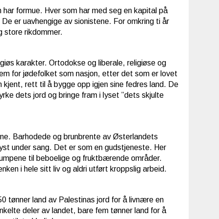
som har formue. Hver som har med seg en kapital på
e. De er uavhengige av sionistene. For omkring ti år
eg store rikdommer.
giøs karakter. Ortodokse og liberale, religiøse og
t hjem for jødefolket som nasjon, etter det som er lovet
kjent, rett til å bygge opp igjen sine fedres land. De
yrke dets jord og bringe fram i lyset ”dets skjulte
ødene. Barhodede og brunbrente av Østerlandets
g lyst under sang. Det er som en gudstjeneste. Her
le sumpene til beboelige og fruktbærende områder.
 i hele sitt liv og aldri utført kroppslig arbeid.
0 tønner land av Palestinas jord for å livnære en
enkelte deler av landet, bare fem tønner land for å