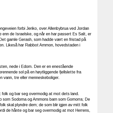
ngeveien forbi Jeriko, over Allenbybrua ved Jordan
 enn de Israelske, og når en har passert Es Salt, er
d. Det gamle Gerash, som hadde vært en fristad på
 tiden. Likeså har Rabbot Ammon, hovedstaden i
 sten, nede i Edom. Den er en enestående
rennende sol på en høytliggende fjellslette fra
n vann, tre eller menneskeboliger.
 folk og bar seg overmodig at mot dets land.
å Moab som Sodoma og Ammons barn som Gomorra; De
 folk skal plyndre dem; de som blir igjen av mitt folk
fordi de hånte og bar seg overmodig at mot Herrens,