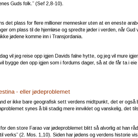
nes Guds folk.” (Sef 2,8-10).
ns det plass for flere millioner mennesker uten at en eneste araber
ger om plass til de hjemløse og spredte jøder i verden, når Gud 
 ikke jødene komme inn i Transjordania.
dag vil jeg reise opp igjen Davids falne hytte, og jeg vil mure ig
 vil bygge den opp igjen som i fordums dager, så at de får ta i e
estina - eller jødeproblemet
land er ikke bare geografisk sett verdens midtpunkt, det er også b
aproblemet synes å bli stadig mere innviklet og vanskelig, det til
 for den store Farao var jødeproblemet blitt så alvorlig at han r
 til verks” (2. Mos. 1,10). Siden har jødens og verdens historie 