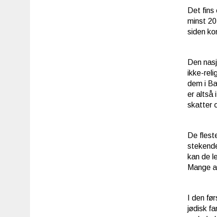
Det fins
minst 20
siden ko
Den nasj
ikke-reli
dem i Ba
er altså 
skatter 
De flest
stekende
kan de l
Mange av
I den fø
jødisk fa