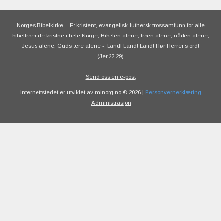
Norges Bibelkirke
-
Et kristent, evangelisk-luthersk trossamfunn for alle
bibeltroende kristne i hele Norge, Bibelen alene, troen alene, nåden alene,
Jesus alene, Guds ære alene
-
Land! Land! Land! Hør Herrens ord!
(Jer.22,29)
Send oss en e-post
Internettstedet er utviklet av
minorg.no
© 2026 |
Personvernerklæring
Administrasjon