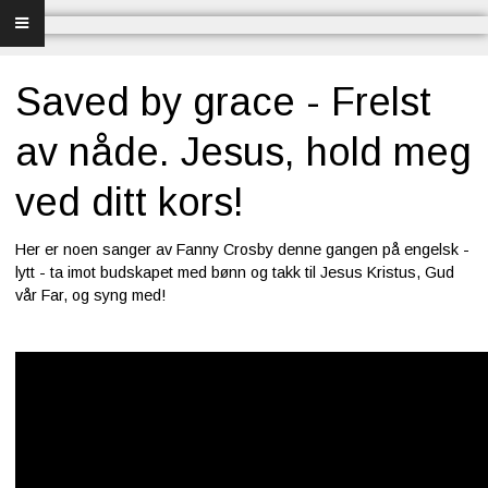
Forsiden
Frelse
Saved by grace - Frelst
Bibelundervisning
av nåde. Jesus, hold meg
Menighet og misjon
ved ditt kors!
Bibel og sang
Her er noen sanger av Fanny Crosby denne gangen på engelsk -
lytt - ta imot budskapet med bønn og takk til Jesus Kristus, Gud
Bibelen og Israel
vår Far, og syng med!
Livet - merkedager
Om Norges Bibelkirke
Nettkirke