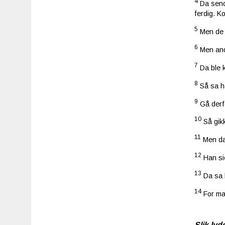
4
Da sendt
ferdig. Ko
5
Men de b
6
Men and
7
Da ble 
8
Så sa ha
9
Gå derfo
10
Så gik
11
Men da
12
Han si
13
Da sa 
14
For ma
Slik lyd