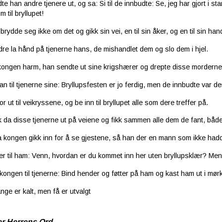
e han andre tjenere ut, og sa: Si til de innbudte: Se, jeg har gjort i sta
m til bryllupet!
rydde seg ikke om det og gikk sin vei, en til sin åker, og en til sin han
re la hånd på tjenerne hans, de mishandlet dem og slo dem i hjel.
kongen harm, han sendte ut sine krigshærer og drepte disse morderne 
n til tjenerne sine: Bryllupsfesten er jo ferdig, men de innbudte var de
r ut til veikryssene, og be inn til bryllupet alle som dere treffer på.
k da disse tjenerne ut på veiene og fikk sammen alle dem de fant, både 
 kongen gikk inn for å se gjestene, så han der en mann som ikke hadd
er til ham: Venn, hvordan er du kommet inn her uten bryllupsklær? Men
kongen til tjenerne: Bind hender og føtter på ham og kast ham ut i mørk
nge er kalt, men få er utvalgt
er Herrens Ord.