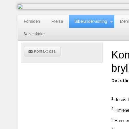
Forsiden
Frelse
Bibelundervisning
Meni
Nettkirke
Kontakt oss
Kon
bry
Det står
1
Jesus t
2
Himlene
3
Han send