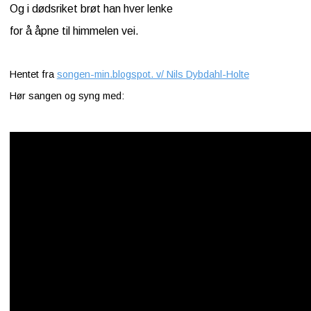
Og i dødsriket brøt han hver lenke
for å åpne til himmelen vei.
Hentet fra
songen-min.blogspot. v/ Nils Dybdahl-Holte
Hør sangen og syng med: