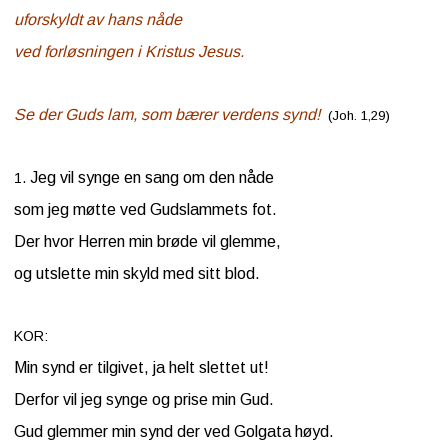
uforskyldt av hans nåde
Kontakt
ved forløsningen i Kristus Jesus.
oss
Se der Guds lam, som bærer verdens synd!
(Joh. 1,29)
Jeg vil synge en sang om den nåde
1.
som jeg møtte ved Gudslammets fot.
Der hvor Herren min brøde vil glemme,
og utslette min skyld med sitt blod.
KOR:
Min synd er tilgivet, ja helt slettet ut!
Derfor vil jeg synge og prise min Gud.
Gud glemmer min synd der ved Golgata høyd.