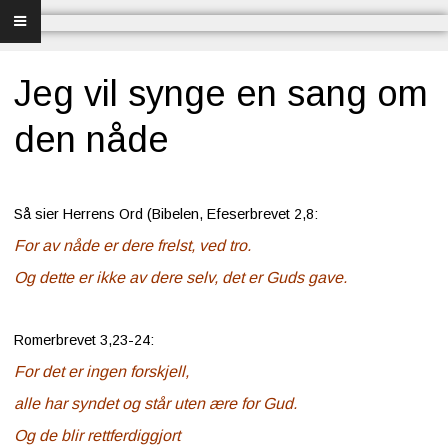
Forsiden
Frelse
Jeg vil synge en sang om
Bibelundervisning
den nåde
Menighet og misjon
Så sier Herrens Ord (Bibelen, Efeserbrevet 2,8:
Bibel og sang
For av nåde er dere frelst, ved tro.
Bibelen og Israel
Og dette er ikke av dere selv, det er Guds gave.
Livet - merkedager
Romerbrevet 3,23-24:
Om Norges Bibelkirke
For det er ingen forskjell,
alle har syndet og står uten ære for Gud.
Nettkirke
Og de blir rettferdiggjort