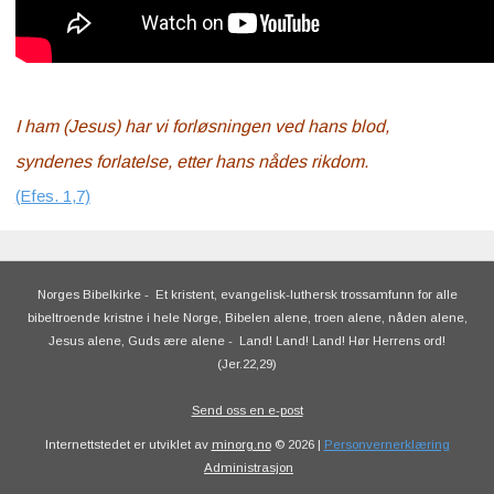
I ham (Jesus) har vi forløsningen ved hans blod,
syndenes forlatelse, etter hans nådes rikdom.
(Efes. 1,7)
Norges Bibelkirke
-
Et kristent, evangelisk-luthersk trossamfunn for alle
bibeltroende kristne i hele Norge, Bibelen alene, troen alene, nåden alene,
Jesus alene, Guds ære alene
-
Land! Land! Land! Hør Herrens ord!
(Jer.22,29)
Send oss en e-post
Internettstedet er utviklet av
minorg.no
© 2026 |
Personvernerklæring
Administrasjon