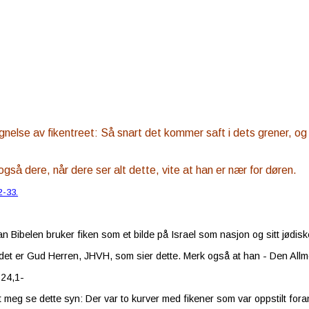
ignelse av fikentreet: Så snart det kommer saft i dets grener, o
 også dere, når dere ser alt dette, vite at han er nær for døren.
2-33.
n Bibelen bruker fiken som et bilde på Israel som nasjon og sitt jødiske
et er Gud Herren, JHVH, som sier dette. Merk også at han - Den Allmek
 24,1-
t meg se dette syn: Der var to kurver med fikener som var oppstilt for