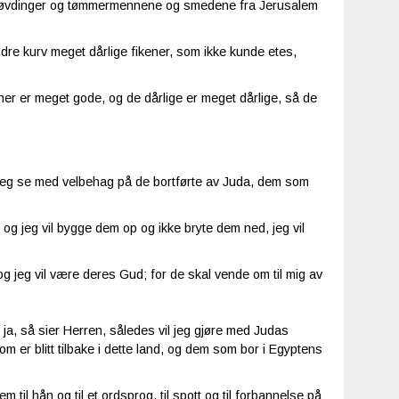
 høvdinger og tømmermennene og smedene fra Jerusalem
ndre kurv meget dårlige fikener, som ikke kunde etes,
ner er meget gode, og de dårlige er meget dårlige, så de
l jeg se med velbehag på de bortførte av Juda, dem som
 og jeg vil bygge dem op og ikke bryte dem ned, jeg vil
, og jeg vil være deres Gud; for de skal vende om til mig av
 ja, så sier Herren, således vil jeg gjøre med Judas
 er blitt tilbake i dette land, og dem som bor i Egyptens
em til hån og til et ordsprog, til spott og til forbannelse på