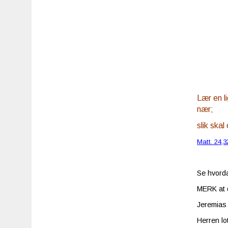
Lær en l
nær;
slik skal
Matt. 24,3
Se hvorda
MERK at d
Jeremias
Herren lo