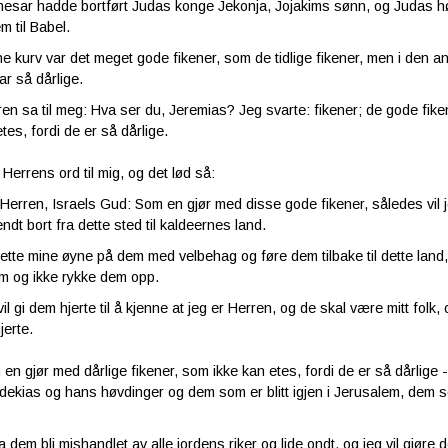
esar hadde bortført Judas konge Jekonja, Jojakims sønn, og Judas
m til Babel.
ne kurv var det meget gode fikener, som de tidlige fikener, men i den a
ar så dårlige.
en sa til meg: Hva ser du, Jeremias? Jeg svarte: fikener; de gode fike
tes, fordi de er så dårlige.
Herrens ord til mig, og det lød så:
 Herren, Israels Gud: Som en gjør med disse gode fikener, således vi
ndt bort fra dette sted til kaldeernes land.
 rette mine øyne på dem med velbehag og føre dem tilbake til dette land,
m og ikke rykke dem opp.
il gi dem hjerte til å kjenne at jeg er Herren, og de skal være mitt folk
jerte.
en gjør med dårlige fikener, som ikke kan etes, fordi de er så dårlige -
ekias og hans høvdinger og dem som er blitt igjen i Jerusalem, dem som
la dem bli mishandlet av alle jordens riker og lide ondt, og jeg vil gjøre d