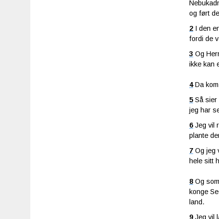
Nebukadn
og ført de
2
I den e
fordi de v
3
Og Herr
ikke kan e
4
Da kom 
5
Så sier
jeg har se
6
Jeg vil
plante de
7
Og jeg v
hele sitt h
8
Og som 
konge Sed
land.
9
Jeg vil 