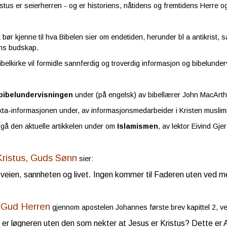
stus er seierherren - og er historiens, nåtidens og fremtidens Herre 
 bør kjenne til hva Bibelen sier om endetiden, herunder bl a antikrist, s
ens budskap.
belkirke vil formidle sannferdig og troverdig informasjon og bibelunder
bibelundervisningen
under (på engelsk) av bibellærer John MacArthu
kta-informasjonen under, av informasjonsmedarbeider i Kristen muslim
gå den aktuelle artikkelen under om
Islamismen
, av lektor Eivind Gje
Kristus, Guds Sønn
sier:
eien, sannheten og livet. Ingen kommer til Faderen uten ved 
r Gud Herren
gjennom apostelen Johannes første brev kapittel 2, v
er løgneren uten den som nekter at Jesus er Kristus? Dette er 