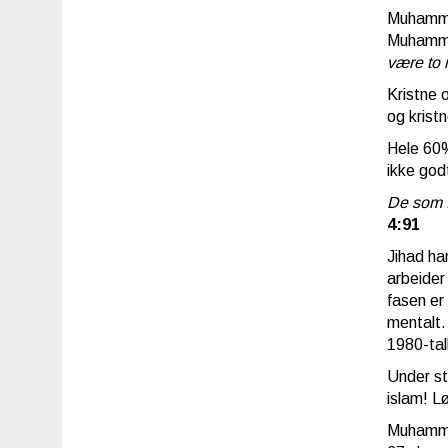
Muhammed
Muhammed
være to r
Kristne o
og kristn
Hele 60%
ikke god
De som f
4:91
Jihad ha
arbeider
fasen er
mentalt.
1980-tal
Under st
islam! L
Muhammed