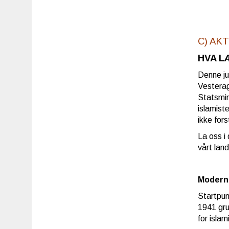
C) AK
HVA L
Denne ju
Vesterag
Statsmin
islamist
ikke for
La oss i
vårt land
Modern
Startpun
1941 gru
for isla