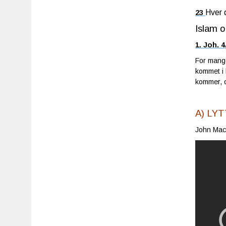
Hver 
23
Islam o
1. Joh. 4
For mange
kommet i 
kommer, o
A) LY
John MacA