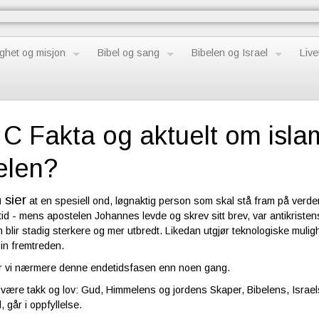
ghet og misjon
Bibel og sang
Bibelen og Israel
Live
 C Fakta og aktuelt om islam 
elen?
 sier
at en spesiell ond, løgnaktig person som skal stå fram på verdens
tid - mens apostelen Johannes levde og skrev sitt brev, var antikriste
n blir stadig sterkere og mer utbredt. Likedan utgjør teknologiske muligh
sin fremtreden.
 er vi nærmere denne endetidsfasen enn noen gang.
ære takk og lov: Gud, Himmelens og jordens Skaper, Bibelens, Israels 
 går i oppfyllelse.