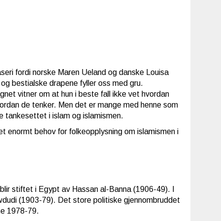
raseri fordi norske Maren Ueland og danske Louisa
 og bestialske drapene fyller oss med gru.
net vitner om at hun i beste fall ikke vet hvordan
et hvordan de tenker. Men det er mange med henne som
ke tankesettet i islam og islamismen.
 et enormt behov for folkeopplysning om islamismen i
ir stiftet i Egypt av Hassan al-Banna (1906-49). I
awdudi (1903-79). Det store politiske gjennombruddet
ene 1978-79.