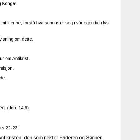
og Konge!
amt kjenne, forstå hva som rører seg i vår egen tid i lys
visning om dette.
r om Antikrist.
misjon.
rde.
meg
. (Joh. 14,6)
ers 22-23:
Antikristen, den som nekter Faderen og Sønnen.