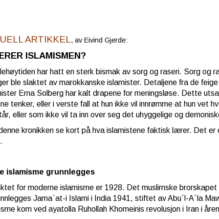
TUELL ARTIKKEL
, av Eivind Gjerde:
ÆRER ISLAMISMEN?
lehøytiden har hatt en sterk bismak av sorg og raseri. Sorg og 
er ble slaktet av marokkanske islamister. Detaljene fra de feige
ister Erna Solberg har kalt drapene for meningsløse. Dette utsag
ene tenker, eller i verste fall at hun ikke vil innrømme at hun v
står, eller som ikke vil ta inn over seg det uhyggelige og demonis
 denne kronikken se kort på hva islamistene faktisk lærer. Det er
.
e islamisme grunnlegges
ktet for moderne islamisme er 1928. Det muslimske brorskapet bl
nnlegges Jama`at-i Islami i India 1941, stiftet av Abu`l-A`la M
misme kom ved ayatolla Ruhollah Khomeinis revolusjon i Iran i år