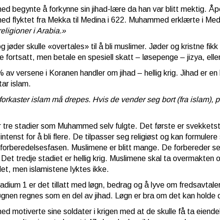
 begynte å forkynne sin jihad-lære da han var blitt mektig. Åp
 flyktet fra Mekka til Medina i 622. Muhammed erklærte i Medi
eligioner i Arabia.»
g jøder skulle «overtales» til å bli muslimer. Jøder og kristne fik
e fortsatt, men betale en spesiell skatt – løsepenge – jizya, elle
 av versene i Koranen handler om jihad – hellig krig. Jihad er e
tar islam.
orkaster islam må drepes. Hvis de vender seg bort (fra islam),
r tre stadier som Muhammed selv fulgte. Det første er svekketst
 intenst for å bli flere. De tilpasser seg religiøst og kan formul
 forberedelsesfasen. Muslimene er blitt mange. De forbereder seg
 Det tredje stadiet er hellig krig. Muslimene skal ta overmakten 
let, men islamistene lyktes ikke.
adium 1 er det tillatt med løgn, bedrag og å lyve om fredsavtaler.
øgnen regnes som en del av jihad. Løgn er bra om det kan holde
 motiverte sine soldater i krigen med at de skulle få ta eiend