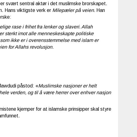
svært sentral aktør i det muslimske brorskapet.
. Hans viktigste verk er
Milepæler på veien.
Han
erske:
ge rase i frihet fra lenker og slaveri. Allah
er sterkt imot alle menneskeskapte politiske
n som ikke er i overensstemmelse med islam er
ien for Allahs revolusjon.
Mawdudi påstod: «
Muslimske nasjoner er helt
 hele verden, og til å være herrer over enhver nasjon
mistene kjemper for at islamske prinsipper skal styre
amfunnet.