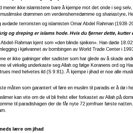
d mener ikke islamistene bare å kjempe mot det onde i seg selv,
 muslimske drømmen om verdensherredømme og shariastyre
.
He
g avdøde terroristen og islamisten Omar Abdel Rahman (1938-20
krig og dreping er islams hode. Hvis du fjerner dette, kutter
 Abdel-Rahman kjent som «den blinde sjeiken». Han døde 18.02.201
anlegging i kjølvannet av bombingen av World Trade Center i 1
ene er ikke galninger eller sadister som har glede av å skade andr
ene vil virkelig underkaste seg Allah og følge Koranens ord og Had
trues med helvetes ild (S 9:81). Å kjempe i jihad er noe alle mu
te måten som garantert vil føre en muslim til paradis er å dø i hel
slimer kan vite om de vil bli frelst eller forkastet av Allah på 
 komme til paradishagen der de får nyte 72 jomfruer første natten.
lam.
eds lære om jihad