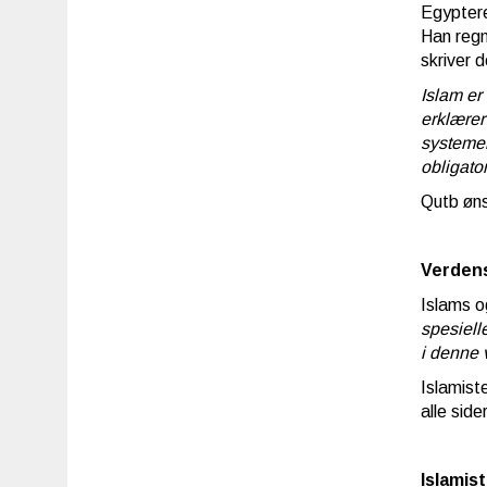
Egyptere
Han regn
skriver 
Islam er
erklærer
systemer
obligato
Qutb øns
Verden
Islams o
spesiell
i denne 
Islamist
alle sid
Islamis