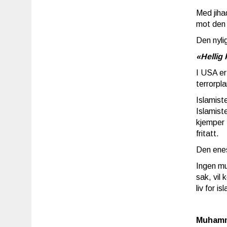
Med jiha
mot den
Den nyli
«Hellig 
I USA er
terrorpl
Islamist
Islamist
kjemper 
fritatt.
Den enes
Ingen mu
sak, vil
liv for is
Muhamm