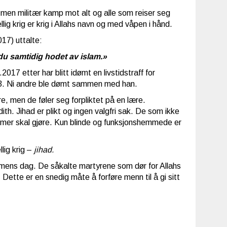
 men militær kamp mot alt og alle som reiser seg
llig krig er krig i Allahs navn og med våpen i hånd.
17) uttalte:
 du samtidig hodet av islam.»
7 etter har blitt idømt en livstidstraff for
993. Ni andre ble dømt sammen med han.
e, men de føler seg forpliktet på en lære.
ith. Jihad er plikt og ingen valgfri sak. De som ikke
slimer skal gjøre. Kun blinde og funksjonshemmede er
lig krig –
jihad.
dommens dag. De såkalte martyrene som dør for Allahs
 Dette er en snedig måte å forføre menn til å gi sitt