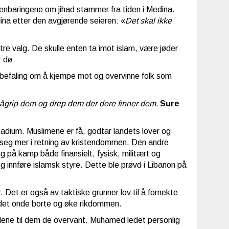
enbaringene om jihad stammer fra tiden i Medina.
na etter den avgjørende seieren: «
Det skal ikke
k tre valg. De skulle enten ta imot islam, være jøder
r dø
n befaling om å kjempe mot og overvinne folk som
 pågrip dem og drep dem der dere finner dem.
Sure
adium. Muslimene er få, godtar landets lover og
ere seg mer i retning av kristendommen. Den andre
 på kamp både finansielt, fysisk, militært og
og innføre islamsk styre. Dette ble prøvd i Libanon på
 Det er også av taktiske grunner lov til å fornekte
 det onde borte og øke rikdommen.
elene til dem de overvant. Muhamed ledet personlig