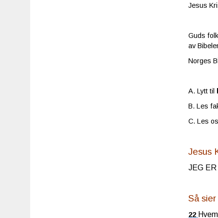
Jesus Kri
Guds folk
av Bibel
Norges Bi
A. Lytt til
B. Les fa
C. Les os
Jesus 
JEG ER v
Så sie
Hvem 
22