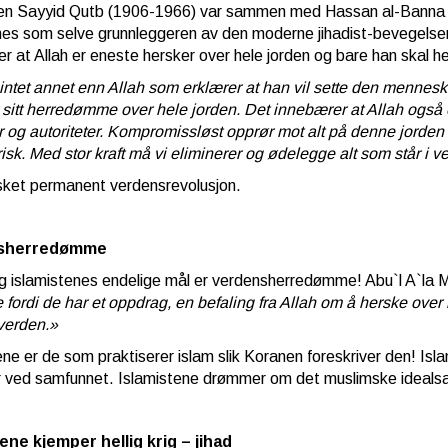
n Sayyid Qutb (1906-1966) var sammen med Hassan al-Banna er 
es som selve grunnleggeren av den moderne jihadist-bevegelsen
der at Allah er eneste hersker over hele jorden og bare han skal h
 intet annet enn Allah som erklærer at han vil sette den menneskeli
 sitt herredømme over hele jorden. Det innebærer at Allah også 
 og autoriteter. Kompromissløst opprør mot alt på denne jorde
risk. Med stor kraft må vi eliminerer og ødelegge alt som står i ve
ket permanent verdensrevolusjon.
sherredømme
g islamistenes endelige mål er verdensherredømme! Abu`l A`la 
e fordi de har et oppdrag, en befaling fra Allah om å herske over
verden.»
ene er de som praktiserer islam slik Koranen foreskriver den! Isla
er ved samfunnet. Islamistene drømmer om det muslimske ideals
tene kjemper hellig krig – jihad