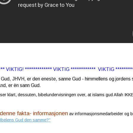
*** VIKTIG! ************* VIKTIG ************ VIKTIG ********
 Gud, JHVH, er den eneste, sanne Gud - himmellens og jordens
Ånd, er èn sann Gud
.
iser klart, dessuten, bibelundervisningen over, at islams gud Allah 
 denne fakta- informasjonen
av informasjonsmedarbeider og bib
 Bbelens Gud den samme?"