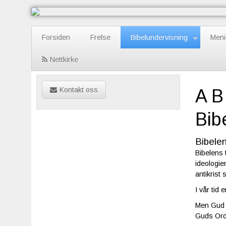
Forsiden
Frelse
Bibelundervisning
Meni
Nettkirke
Kontakt oss
A B
Bib
Bibelen
Bibelens 
ideologie
antikrist 
I vår tid
Men Gud v
Guds Ord,