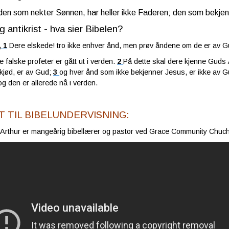
den som nekter Sønnen, har heller ikke Faderen; den som bekje
g antikrist - hva sier Bibelen?
, 1
Dere elskede! tro ikke enhver ånd, men prøv åndene om de er av G
 falske profeter er gått ut i verden.
2
På dette skal dere kjenne Guds 
kjød, er av Gud;
3
og hver ånd som ikke bekjenner Jesus, er ikke av Gu
g den er allerede nå i verden.
TT TIL BIBELUNDERVISNING:
rthur er mangeårig bibellærer og pastor ved Grace Community Chuch 